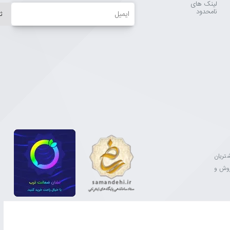
لینک های
ایمیل
نامحدود
ث
مشتریان
فروش و