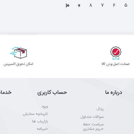
>|
>
8
7
6
5
ﺿﻤﺎﻧﺖ اﺻﻞ ﺑﻮدن ﮐﺎﻟﺎ
اﻣﮑﺎن ﺗﺤﻮﯾﻞ اﮐﺴﭙﺮس
درباره ما
حساب کاربری
خدما
ورود
بلاگ
تاریخچه سفارش
سوالات متداول
بازاریاب ها
سیاست حفظ
حریم مشتری
خبرنامه