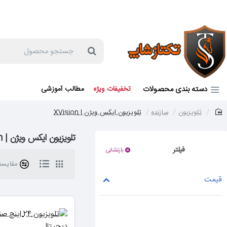
جهت مشاوره و خرید می توانید با شماره 57129-021 تماس بگیرید یا در بله یا روبیکا با شماره 09121759502 در ارتباط باشید (شنبه تا پنجشنبه 9 صبح الی 19 عصر)
جستجو
محصول
دسته بندی محصولات
تخفیفات ویژه
مطالب آموزشی
تلویزیون
سازنده
تلویزیون ایکس ویژن | XVision
home
تلویزیون ایکس ویژن | XVision
فیلتر
بازنشانی
مقایسه 
قیمت