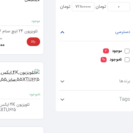
تومان
تومان
موجود
تلویزیون 24 اینچ صنام SLE-24M116 با گیرنده دیجیتال
دسترسی
00
-5%
,000
موجود
2
ناموجود
90
برندها
ناموجود
Tags
55XTU625 سایز 55 