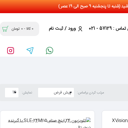
س : 57129 - 021
ورود / ثبت نام
0 کالا - 0 تومان
مرتب کردن براساس:
نمایش: