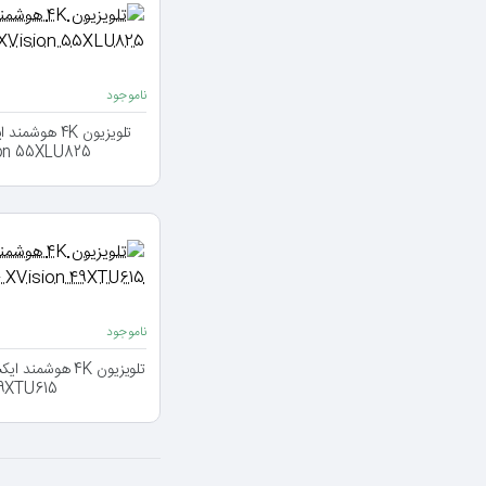
ناموجود
XVision 55XLU825 - سای
ناموجود
49XTU615 - سایز 49 ا