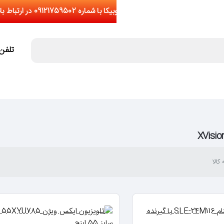
تلفن تما
کالا