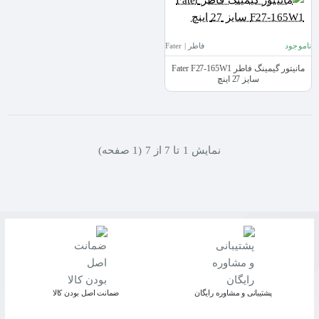
ناموجود
فاطر | Fater
مانیتور گیمینگ فاطر Fater F27-165W1
سایز 27 اینچ
نمايش 1 تا 7 از 7 (1 صفحه)
پشتیبانی و مشاوره رایگان
ﺿﻤﺎﻧﺖ اﺻﻞ ﺑﻮدن ﮐﺎﻟﺎ