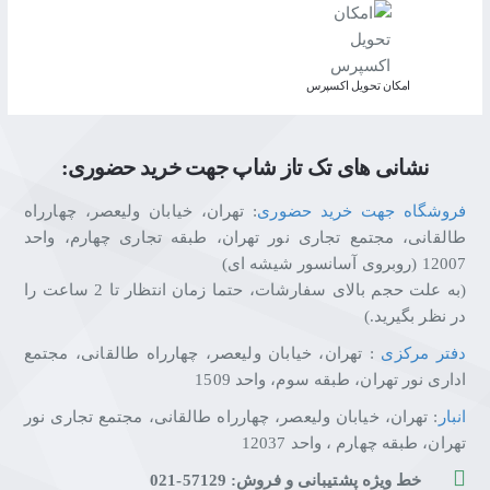
اﻣﮑﺎن ﺗﺤﻮﯾﻞ اﮐﺴﭙﺮس
نشانی های تک تاز شاپ جهت خرید حضوری:
فروشگاه جهت خرید حضوری
: تهران، خیابان ولیعصر، چهارراه
طالقانی، مجتمع تجاری نور تهران، طبقه تجاری چهارم، واحد
12007 (روبروی آسانسور شیشه ای)
(به علت حجم بالای سفارشات، حتما زمان انتظار تا 2 ساعت را
در نظر بگیرید.)
دفتر مرکزی
: تهران، خیابان ولیعصر، چهارراه طالقانی، مجتمع
اداری نور تهران، طبقه سوم، واحد 1509
انبار
: تهران، خیابان ولیعصر، چهارراه طالقانی، مجتمع تجاری نور
تهران، طبقه چهارم ، واحد 12037
خط ویژه پشتیبانی و فروش: 57129-021