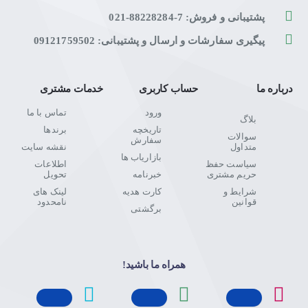
پشتیبانی و فروش: 7-88228284-021
پیگیری سفارشات و ارسال و پشتیبانی: 09121759502
درباره ما
حساب کاربری
خدمات مشتری
ورود
تماس با ما
بلاگ
تاریخچه
برندها
سوالات
سفارش
متداول
نقشه سایت
بازاریاب ها
سیاست حفظ
اطلاعات
حریم مشتری
خبرنامه
تحویل
شرایط و
کارت هدیه
لینک های
قوانین
نامحدود
برگشتی
همراه ما باشید!