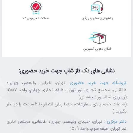
پشتیبانی و مشاوره رایگان
ﺿﻤﺎﻧﺖ اﺻﻞ ﺑﻮدن ﮐﺎﻟﺎ
اﻣﮑﺎن ﺗﺤﻮﯾﻞ اﮐﺴﭙﺮس
نشانی های تک تاز شاپ جهت خرید حضوری:
فروشگاه جهت خرید حضوری
: تهران، خیابان ولیعصر، چهارراه
طالقانی، مجتمع تجاری نور تهران، طبقه تجاری چهارم، واحد 12007
(روبروی آسانسور شیشه ای)
(به علت حجم بالای سفارشات، حتما زمان انتظار تا 2 ساعت را در نظر
بگیرید.)
دفتر مرکزی
: تهران، خیابان ولیعصر، چهارراه طالقانی، مجتمع اداری
نور تهران، طبقه سوم، واحد 1509