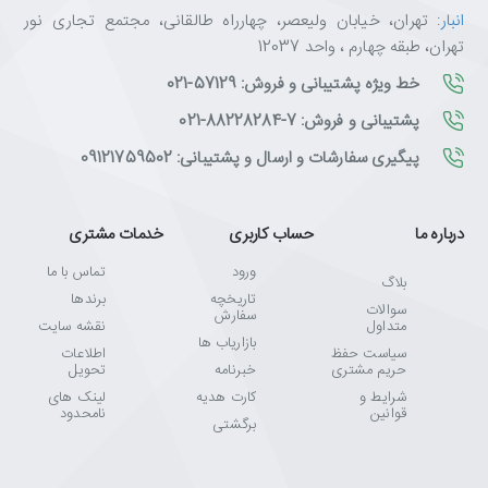
انبار
: تهران، خیابان ولیعصر، چهارراه طالقانی، مجتمع تجاری نور
تهران، طبقه چهارم ، واحد 12037
خط ویژه پشتیبانی و فروش: 57129-021
پشتیبانی و فروش: 7-88228284-021
پیگیری سفارشات و ارسال و پشتیبانی: 09121759502
درباره ما
حساب کاربری
خدمات مشتری
ورود
تماس با ما
بلاگ
تاریخچه
برندها
سوالات
سفارش
متداول
نقشه سایت
بازاریاب ها
سیاست حفظ
اطلاعات
حریم مشتری
خبرنامه
تحویل
شرایط و
کارت هدیه
لینک های
قوانین
نامحدود
برگشتی