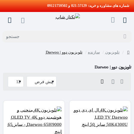
شماره های مشاوره و خرید: 57129-021 و 09121759502
جستجو
تلویزیون
سازنده
تلویزیون دوو | Daewoo
home
تلویزیون دوو | Daewoo