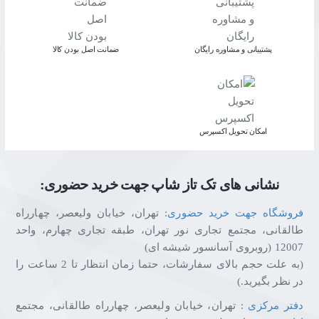
پشتیبانی و مشاوره رایگان
ﺿﻤﺎﻧﺖ اﺻﻞ ﺑﻮدن ﮐﺎﻟﺎ
اﻣﮑﺎن ﺗﺤﻮﯾﻞ اﮐﺴﭙﺮس
نشانی های تک تاز شاپ جهت خرید حضوری:
فروشگاه جهت خرید حضوری
: تهران، خیابان ولیعصر، چهارراه
طالقانی، مجتمع تجاری نور تهران، طبقه تجاری چهارم، واحد
12007 (روبروی آسانسور شیشه ای)
(به علت حجم بالای سفارشات، حتما زمان انتظار تا 2 ساعت را
در نظر بگیرید.)
دفتر مرکزی
: تهران، خیابان ولیعصر، چهارراه طالقانی، مجتمع