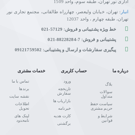
اداری نور تهران، طبقه سوم، واحد 1509
انبار
: تهران، خیابان ولیعصر، چهارراه طالقانی، مجتمع تجاری نور
تهران، طبقه چهارم ، واحد 12037
خط ویژه پشتیبانی و فروش: 57129-021
پشتیبانی و فروش: 7-88228284-021
پیگیری سفارشات و ارسال و پشتیبانی: 09121759502
درباره ما
حساب کاربری
خدمات مشتری
ورود
تماس با ما
بلاگ
تاریخچه
برندها
سوالات
سفارش
متداول
نقشه سایت
بازاریاب ها
سیاست حفظ
اطلاعات
حریم مشتری
خبرنامه
تحویل
شرایط و
کارت هدیه
لینک های
قوانین
نامحدود
برگشتی