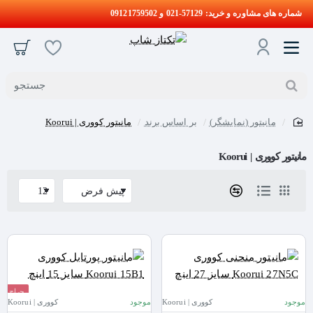
شماره های مشاوره و خرید: 57129-021 و 09121759502
جستجو
مانیتور (نمایشگر)
بر اساس برند
مانیتور کووری | Koorui
home
مانیتور کووری | Koorui
حراج
موجود
کووری | Koorui
موجود
کووری | Koorui