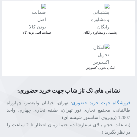
پشتیبانی و مشاوره رایگان
ﺿﻤﺎﻧﺖ اﺻﻞ ﺑﻮدن ﮐﺎﻟﺎ
اﻣﮑﺎن ﺗﺤﻮﯾﻞ اﮐﺴﭙﺮس
نشانی های تک تاز شاپ جهت خرید حضوری:
فروشگاه جهت خرید حضوری
: تهران، خیابان ولیعصر، چهارراه
طالقانی، مجتمع تجاری نور تهران، طبقه تجاری چهارم، واحد
12007 (روبروی آسانسور شیشه ای)
(به علت حجم بالای سفارشات، حتما زمان انتظار تا 2 ساعت را
در نظر بگیرید.)