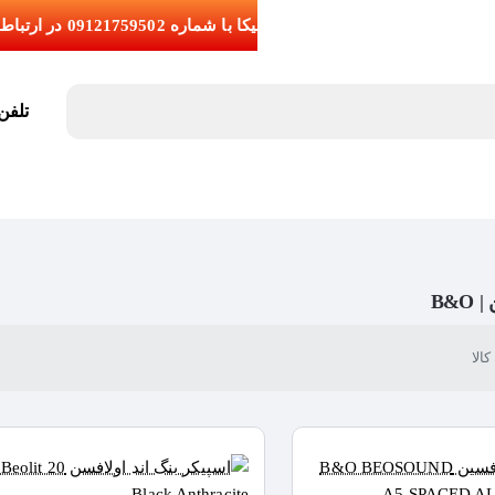
تلفن تما
B&O
الا