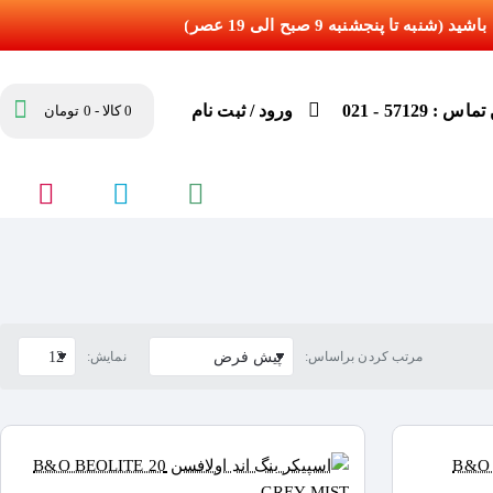
س : 57129 - 021
ورود / ثبت نام
0 کالا - 0 تومان
مرتب کردن براساس:
نمایش: