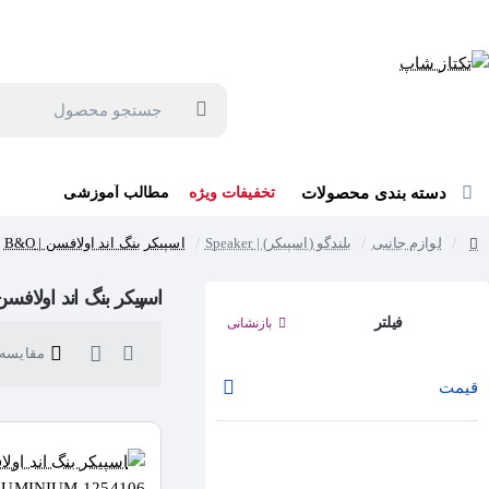
جهت مشاوره و خرید می توانید با شماره 57129-021 تماس بگیرید یا در بله یا روبیکا با شماره 09121759502 در ارتباط باشید (شنبه تا پنجشنبه 9 صبح الی 19 عصر)
جستجو
محصول
دسته بندی محصولات
تخفیفات ویژه
مطالب آموزشی
لوازم جانبی
بلندگو (اسپیکر) | Speaker
اسپیکر بنگ اند اولافسن | B&O
home
اسپیکر بنگ اند اولافسن | 
فیلتر
بازنشانی
مقایسه ک
قیمت