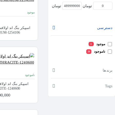
تومان
تومان
موجود
دسترسی
UM-1254106
موجود
1
ناموجود
20
برندها
ناموجود
Tags
TE-1240600
7,000,000