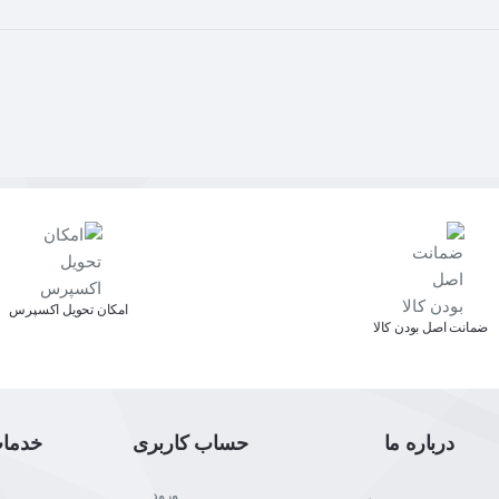
اﻣﮑﺎن ﺗﺤﻮﯾﻞ اﮐﺴﭙﺮس
ﺿﻤﺎﻧﺖ اﺻﻞ ﺑﻮدن ﮐﺎﻟﺎ
درباره ما
حساب کاربری
خدما
ورود