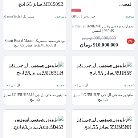
حراج
موجود
جی پلاس | GPlus
ناموجود
مسترتک | MasterTech
جدید
اسمارت برد جی پلاس GPlus GSB-982ME
| 98" 4K لمسی
999,990,000 تومان
برد هوشمند مسترتک Smart Board Master
-9%
910,000,000 تومان
Tech MT650SB سایز 65 اینچ
ناموجود
ال جی | LG
ناموجود
ال جی | LG
مانیتور صنعتی ال جی LG 55UH5F سایز
مانیتور صنعتی ال جی LG 55UH5J-H سایز
55 اینچ
55 اینچ