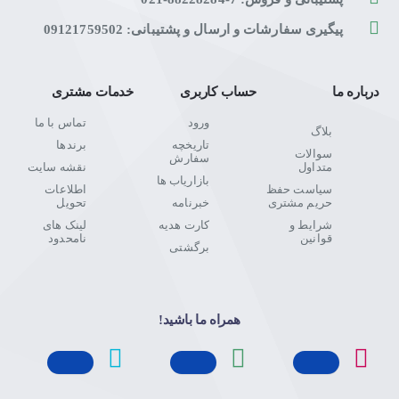
پیگیری سفارشات و ارسال و پشتیبانی: 09121759502
درباره ما
حساب کاربری
خدمات مشتری
ورود
تماس با ما
بلاگ
تاریخچه
برندها
سوالات
سفارش
متداول
نقشه سایت
بازاریاب ها
سیاست حفظ
اطلاعات
حریم مشتری
خبرنامه
تحویل
شرایط و
کارت هدیه
لینک های
قوانین
نامحدود
برگشتی
همراه ما باشید!