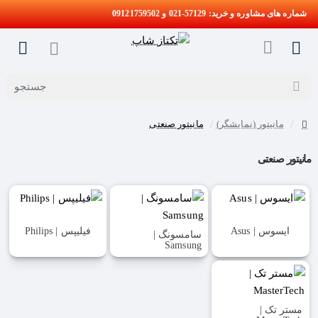
شماره های مشاوره و خرید: 57129-021 و 09121759502
جستجو
مانیتور (نمایشگر)
مانیتور صنعتی
home
مانیتور صنعتی
ایسوس | Asus
فیلیپس | Philips
سامسونگ |
Samsung
مستر تک |