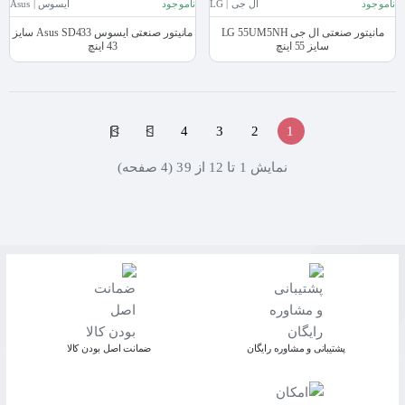
ناموجود
ال جی | LG
ناموجود
ایسوس | Asus
مانیتور صنعتی ال جی LG 55UM5NH
مانیتور صنعتی ایسوس Asus SD433 سایز
سایز 55 اینچ
43 اینچ
>|
>
4
3
2
1
نمايش 1 تا 12 از 39 (4 صفحه)
پشتیبانی و مشاوره رایگان
ﺿﻤﺎﻧﺖ اﺻﻞ ﺑﻮدن ﮐﺎﻟﺎ