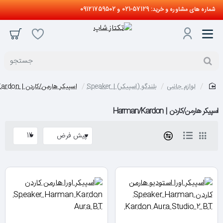
شماره های مشاوره و خرید: 57129-021 و 09121759502
جستجو
لوازم جانبی
بلندگو (اسپیکر) | Speaker
اسپیکر هارمن/کاردن | Harman/Kardon
home
اسپیکر هارمن/کاردن | Harman/Kardon