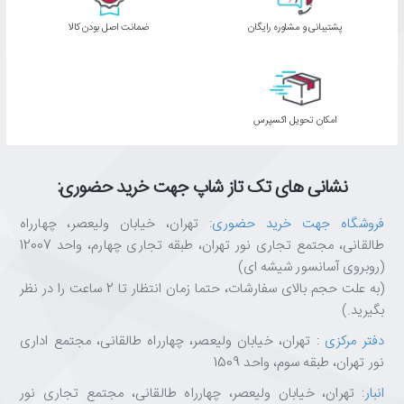
پشتیبانی و مشاوره رایگان
ﺿﻤﺎﻧﺖ اﺻﻞ ﺑﻮدن ﮐﺎﻟﺎ
اﻣﮑﺎن ﺗﺤﻮﯾﻞ اﮐﺴﭙﺮس
نشانی های تک تاز شاپ جهت خرید حضوری:
فروشگاه جهت خرید حضوری
: تهران، خیابان ولیعصر، چهارراه
طالقانی، مجتمع تجاری نور تهران، طبقه تجاری چهارم، واحد 12007
(روبروی آسانسور شیشه ای)
(به علت حجم بالای سفارشات، حتما زمان انتظار تا 2 ساعت را در نظر
بگیرید.)
دفتر مرکزی
: تهران، خیابان ولیعصر، چهارراه طالقانی، مجتمع اداری
نور تهران، طبقه سوم، واحد 1509
انبار
: تهران، خیابان ولیعصر، چهارراه طالقانی، مجتمع تجاری نور