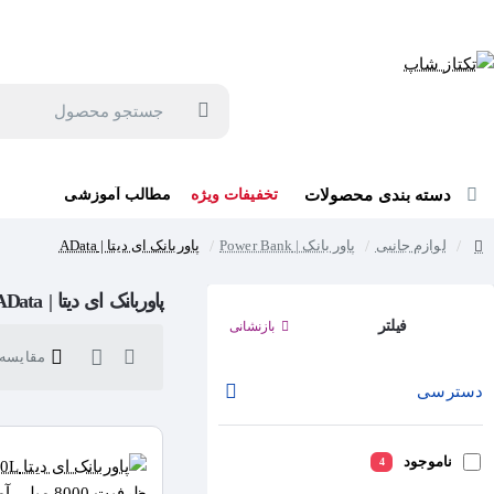
جهت مشاوره و خرید می توانید با شماره 57129-021 تماس بگیرید یا در بله یا روبیکا با شماره 09121759502 در ارتباط باشید (شنبه تا پنجشنبه 9 صبح الی 19 عصر)
جستجو
محصول
دسته بندی محصولات
تخفیفات ویژه
مطالب آموزشی
لوازم جانبی
پاور بانک | Power Bank
پاوربانک ای دیتا | AData
home
پاوربانک ای دیتا | AData
فیلتر
بازنشانی
مقایسه ک
دسترسی
ناموجود
4