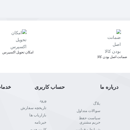
اﻣﮑﺎن ﺗﺤﻮﯾﻞ اﮐﺴﭙﺮس
ﺿﻤﺎﻧﺖ اﺻﻞ ﺑﻮدن ﮐﺎﻟﺎ
درباره ما
حساب کاربری
خدما
ورود
بلاگ
تاریخچه سفارش
سوالات متداول
بازاریاب ها
سیاست حفظ
حریم مشتری
خبرنامه
شرایط و قوانین
کارت هدیه