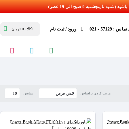
س : 57129 - 021
ورود / ثبت نام
0 کالا - 0 تومان
مرتب کردن براساس:
نمایش: