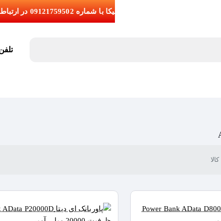
تلفن تما
الا