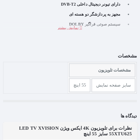
دارای تیونر دیجیتال داخلی DVB-T2
مجهز به پردازشگر دو هسته ای
سیستم صوتی فراگیر DOLBY
دارای قابلیت LAN,WiFi ,Dlna
دارای قابلیت WiFi Screen Mirror
قابلیت ضبط برنامه های تلویزیونی (PVR)
مشخصات
مجهز به ماشین زمان(Time Shift)
مشخصات تلویزیون
قابلیت پخش تصویر، موزیك و فیلم از روی حافظه USB
3 ورودی HDMI و 1 ورودی USB2.0 و 1 ورودی USB3.0
سایز صفحه نمایش
55 اینچ
قابلیت پخش تصویر با فرمت: H.264,H.265/MPEG2,MPEG4
قابلیت پخش عكس: GIF, BMP, PNG, JPEG
قابلیت پخش صدا با فرمت: MP3,AC3,HE-AAC,LPCM/WMA
دیدگاه ها
نظرات برای تلویزیون 4K ایکس ویژن LED TV XVISION
55XTU625 سایز 55 اینچ