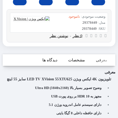
وضعیت موجودی:
ناموجود
مدل:
29378449
29378449
SKU:
0 نظر
-
نوشتن نظر
معرفی
مشخصات
دیدگاه ها
معرفی
تلویزیون 4K ایکس ویژن LED TV XVision 55XTU625 سایز 55 اینچ
وضوح تصویر بسیار بالا (Ultra HD (3840x2160
مجهز به HDR 10 بر روی پورت USB
دارای سیستم عامل اندروید ورژن 5.1
دارای حافظه داخلی 8 گیگا بایتی