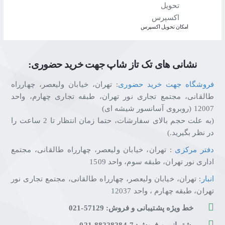
اﻣﮑﺎن ﺗﺤﻮﯾﻞ اﮐﺴﭙﺮس
نشانی های تک تاز شاپ جهت خرید حضوری:
فروشگاه جهت خرید حضوری
: تهران، خیابان ولیعصر، چهارراه
طالقانی، مجتمع تجاری نور تهران، طبقه تجاری چهارم، واحد
12007 (روبروی آسانسور شیشه ای)
(به علت حجم بالای سفارشات، حتما زمان انتظار تا 2 ساعت را
در نظر بگیرید.)
دفتر مرکزی
: تهران، خیابان ولیعصر، چهارراه طالقانی، مجتمع
اداری نور تهران، طبقه سوم، واحد 1509
انبار
: تهران، خیابان ولیعصر، چهارراه طالقانی، مجتمع تجاری نور
تهران، طبقه چهارم ، واحد 12037
خط ویژه پشتیبانی و فروش: 57129-021