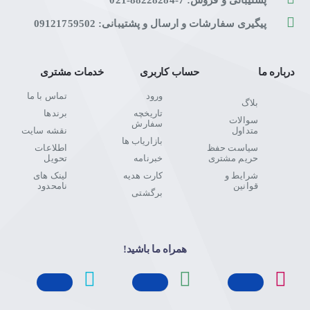
پشتیبانی و فروش: 7-88228284-021
پیگیری سفارشات و ارسال و پشتیبانی: 09121759502
درباره ما
حساب کاربری
خدمات مشتری
ورود
تماس با ما
بلاگ
تاریخچه
برندها
سوالات
سفارش
متداول
نقشه سایت
بازاریاب ها
سیاست حفظ
اطلاعات
حریم مشتری
خبرنامه
تحویل
شرایط و
کارت هدیه
لینک های
قوانین
نامحدود
برگشتی
همراه ما باشید!