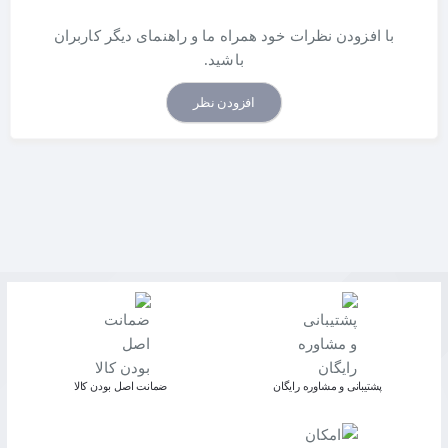
با افزودن نظرات خود همراه ما و راهنمای دیگر کاربران
باشید.
افزودن نظر
پشتیبانی و مشاوره رایگان
ﺿﻤﺎﻧﺖ اﺻﻞ ﺑﻮدن ﮐﺎﻟﺎ