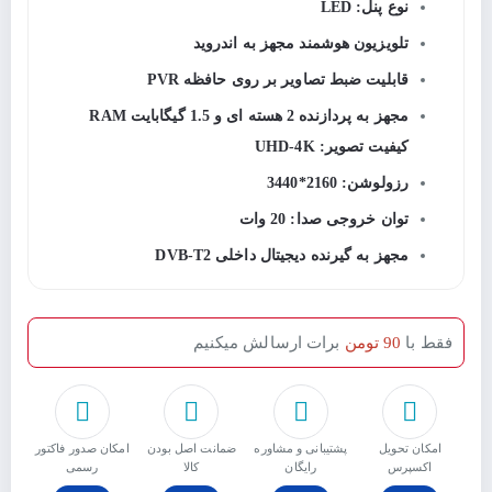
نوع پنل: LED
تلویزیون هوشمند مجهز به اندروید
قابلیت ضبط تصاویر بر روی حافظه PVR
مجهز به پردازنده 2 هسته ای و 1.5 گیگابایت RAM
کیفیت تصویر: UHD-4K
رزولوشن: 2160*3440
توان خروجی صدا: 20 وات
مجهز به گیرنده دیجیتال داخلی DVB-T2
فقط با
90 تومن
برات ارسالش میکنیم
امکان تحویل
پشتیبانی و مشاوره
ﺿﻤﺎﻧﺖ اﺻﻞ ﺑﻮدن
امکان صدور فاکتور
اکسپرس
رایگان
ﮐﺎﻟﺎ
رسمی