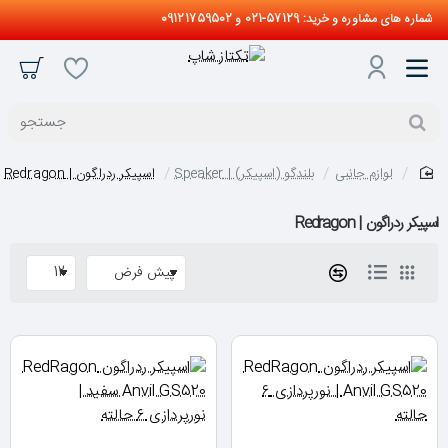
شماره های مشاوره و خرید: 57129-021 و 09121759502
جستجو
لوازم جانبی
بلندگو (اسپیکر) | Speaker
اسپیکر ردراگون | Redragon
home
اسپیکر ردراگون | Redragon