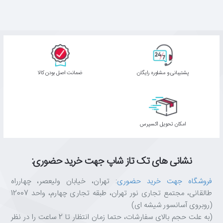
پشتیبانی و مشاوره رایگان
ﺿﻤﺎﻧﺖ اﺻﻞ ﺑﻮدن ﮐﺎﻟﺎ
اﻣﮑﺎن ﺗﺤﻮﯾﻞ اﮐﺴﭙﺮس
نشانی های تک تاز شاپ جهت خرید حضوری:
فروشگاه جهت خرید حضوری
: تهران، خیابان ولیعصر، چهارراه
طالقانی، مجتمع تجاری نور تهران، طبقه تجاری چهارم، واحد 12007
(روبروی آسانسور شیشه ای)
(به علت حجم بالای سفارشات، حتما زمان انتظار تا 2 ساعت را در نظر