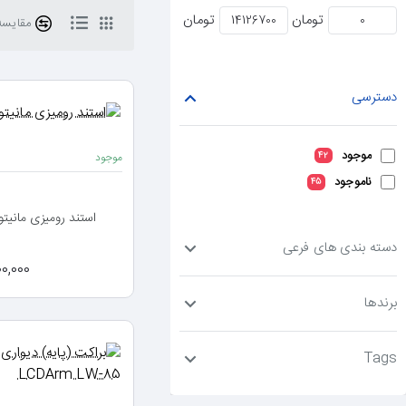
تومان
تومان
مقایسه 
دسترسی
موجود
42
موجود
ناموجود
45
استند رومیزی مانیتور برساد 02
دسته بندی های فرعی
2,500,000
برندها
Tags