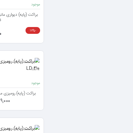
موجود
5
-17%
00
موجود
براکت (پایه) رومیزی مانیتور مدل
2,929,000