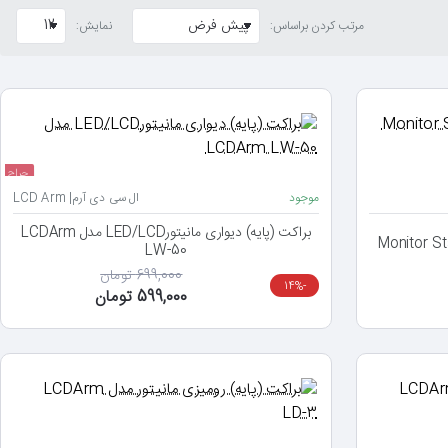
مرتب کردن براساس:
نمایش:
حراج
موجود
ال سی دی آرم| LCD Arm
براکت (پایه) دیواری مانیتورLED/LCD مدل LCDArm
راست Monitor Stand Trust
LW-50
699,000 تومان
-14%
599,000 تومان