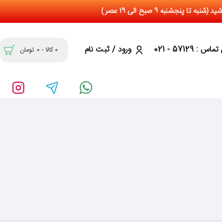
س : 57129 - 021
ورود / ثبت نام
0 کالا - 0 تومان