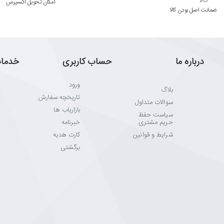
اﻣﮑﺎن ﺗﺤﻮﯾﻞ اﮐﺴﭙﺮس
ﺿﻤﺎﻧﺖ اﺻﻞ ﺑﻮدن ﮐﺎﻟﺎ
درباره ما
حساب کاربری
خدما
ورود
بلاگ
تاریخچه سفارش
سوالات متداول
بازاریاب ها
سیاست حفظ
حریم مشتری
خبرنامه
شرایط و قوانین
کارت هدیه
برگشتی