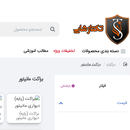
جهت مشاوره و خرید می توانید با شماره 57129-021 تماس بگیرید یا در بله یا روبیکا با شماره 09121759502 در ارتباط باشید (شنبه تا پنجشنبه 9 صبح الی 19 عصر)
جستجو
محصول
دسته بندی محصولات
تخفیفات ویژه
مطالب آموزشی
براکت
براکت مانیتور
home
براکت مانیتور
فیلتر
بازنشانی
قیمت
براکت (پایه)
ب
دیواری مانیتور
ر