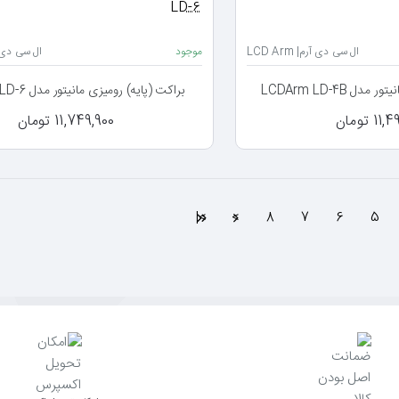
ال سی دی آرم| LCD Arm
موجود
ال سی دی آرم| 
ل LCDArm LD-4B
براکت (پایه) رومیزی مانیتور مدل LCDArm LD-6
1 تومان
11,749,900 تومان
>|
>
8
7
6
5