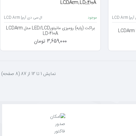
LCD Arm
موجود
ال سی دی آرم| LCD Arm
براکت (پایه) رومیزی مانیتورLED/LCD مدل LCDArm
LD-410A
3,659,000 تومان
نمايش 1 تا 12 از 87 (8 صفحه)