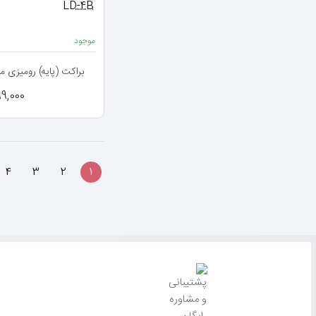
موجود
براکت (پایه) رومیزی مانیتور مد
1,499,000
4
3
2
1