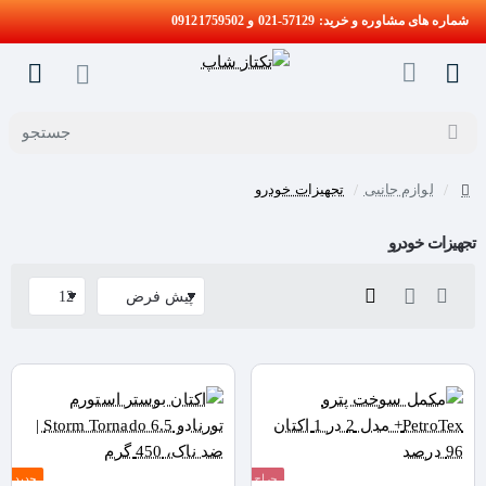
شماره های مشاوره و خرید: 57129-021 و 09121759502
جستجو
لوازم جانبی
تجهیزات خودرو
home
تجهیزات خودرو
حراج
جدید