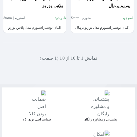
ناموجود
استورم | Storm
ناموجود
استورم | Storm
اکتان بوستر استورم مدل توربو نرمال
اکتان بوستر استورم مدل پلاس توربو
نمايش 1 تا 10 از 10 (1 صفحه)
پشتیبانی و مشاوره رایگان
ﺿﻤﺎﻧﺖ اﺻﻞ ﺑﻮدن ﮐﺎﻟﺎ