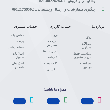
پشتیبانی و فروش: 7-88228284-021
پیگیری سفارشات و ارسال و پشتیبانی: 09121759502
درباره ما
حساب کاربری
خدمات مشتری
ورود
تماس با ما
بلاگ
تاریخچه
برندها
سوالات
سفارش
متداول
نقشه سایت
بازاریاب ها
سیاست حفظ
اطلاعات
حریم مشتری
خبرنامه
تحویل
شرایط و
کارت هدیه
لینک های
قوانین
نامحدود
برگشتی
همراه ما باشید!