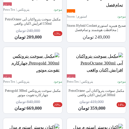
حراج
موجود
پتروتکس | PetroTex
جدید
جدید
موجود
استورم | Storm
مکمل سوخت پترواکتان آبی PetroOctane
150ml افزایش اکتان واقعی
ضدیخ هیبرید استورم Storm Hybrid Coolant
| محافظت هوشمند و تمام‌فصل
240,000 تومان
-13%
249,000 تومان
209,000 تومان
حراج
حراج
موجود
پتروتکس | PetroTex
موجود
پتروتکس | PetroTex
جدید
جدید
مکمل سوخت پترواکتان آبی PetroOctane
مکمل سوخت پتروتکس Petrogold 300ml
300ml افزایش اکتان واقعی
چهارکاره تقویت موتور
419,000 تومان
840,000 تومان
-20%
-14%
359,000 تومان
669,000 تومان