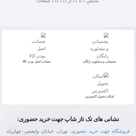
نمايش 1 تا 12 از 153 (13 صفحه)
پشتیبانی و مشاوره رایگان
ﺿﻤﺎﻧﺖ اﺻﻞ ﺑﻮدن ﮐﺎﻟﺎ
اﻣﮑﺎن ﺗﺤﻮﯾﻞ اﮐﺴﭙﺮس
نشانی های تک تاز شاپ جهت خرید حضوری:
فروشگاه جهت خرید حضوری
: تهران، خیابان ولیعصر، چهارراه