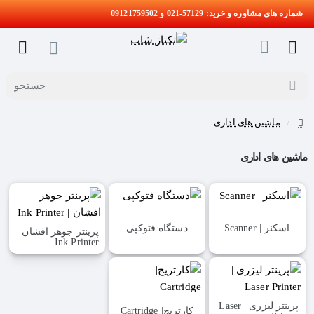
شماره های مشاوره و خرید: 57129-021 و 09121759502
جستجو
ماشین های اداری
home
ماشین های اداری
اسکنر | Scanner
دستگاه فتوکپی
پرینتر جوهر افشان |
Ink Printer
پرینتر لیزری | Laser
کارتریج| Cartridge