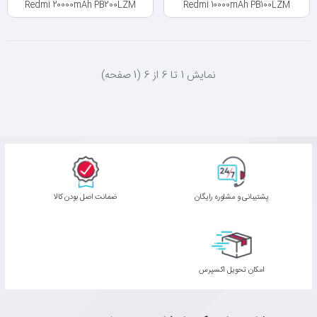
Redmi 20000mAh PB200LZM
Redmi 10000mAh PB100LZM
نمايش 1 تا 6 از 6 (1 صفحه)
پشتیبانی و مشاوره رایگان
ﺿﻤﺎﻧﺖ اﺻﻞ ﺑﻮدن ﮐﺎﻟﺎ
اﻣﮑﺎن ﺗﺤﻮﯾﻞ اﮐﺴﭙﺮس