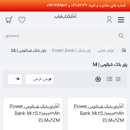
شماره های مشاوره و خرید: 57129-021 و 09121759502
جستجو
لوازم جانبی
پاور بانک | Power Bank
پاور بانک شیائومی | Mi
home
پاور بانک شیائومی | Mi