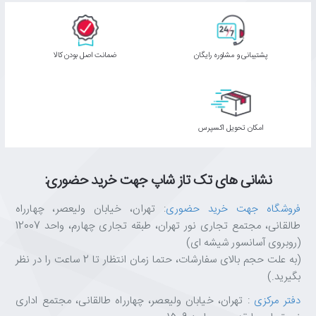
پشتیبانی و مشاوره رایگان
ﺿﻤﺎﻧﺖ اﺻﻞ ﺑﻮدن ﮐﺎﻟﺎ
اﻣﮑﺎن ﺗﺤﻮﯾﻞ اﮐﺴﭙﺮس
نشانی های تک تاز شاپ جهت خرید حضوری:
فروشگاه جهت خرید حضوری
: تهران، خیابان ولیعصر، چهارراه
طالقانی، مجتمع تجاری نور تهران، طبقه تجاری چهارم، واحد 12007
(روبروی آسانسور شیشه ای)
(به علت حجم بالای سفارشات، حتما زمان انتظار تا 2 ساعت را در نظر
بگیرید.)
دفتر مرکزی
: تهران، خیابان ولیعصر، چهارراه طالقانی، مجتمع اداری