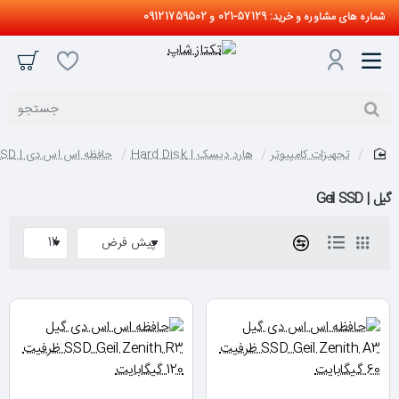
شماره های مشاوره و خرید: 57129-021 و 09121759502
جستجو
تجهیزات کامپیوتر
هارد دیسک | Hard Disk
حافظه اس اس دی | SSD
home
گیل | Geil SSD