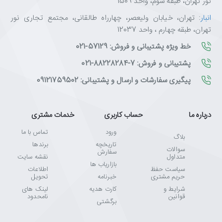
نور تهران، طبقه سوم، واحد 1509
انبار
: تهران، خیابان ولیعصر، چهارراه طالقانی، مجتمع تجاری نور
تهران، طبقه چهارم ، واحد 12037
خط ویژه پشتیبانی و فروش: 57129-021
پشتیبانی و فروش: 7-88228284-021
پیگیری سفارشات و ارسال و پشتیبانی: 09121759502
درباره ما
حساب کاربری
خدمات مشتری
ورود
تماس با ما
بلاگ
تاریخچه
برندها
سوالات
سفارش
متداول
نقشه سایت
بازاریاب ها
سیاست حفظ
اطلاعات
حریم مشتری
خبرنامه
تحویل
شرایط و
کارت هدیه
لینک های
قوانین
نامحدود
برگشتی