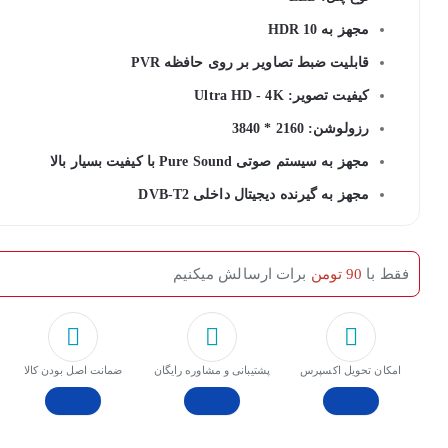
مجهز به HDR 10
قابلیت ضبط تصاویر بر روی حافظه PVR
کیفیت تصویر: Ultra HD - 4K
رزولوشن: 2160 * 3840
مجهز به سیستم صوتی Pure Sound با کیفیت بسیار بالا
مجهز به گیرنده دیجیتال داخلی DVB-T2
فقط با
90 تومن
برات ارسالش میکنیم
امکان تحویل اکسپرس
پشتیبانی و مشاوره رایگان
ﺿﻤﺎﻧﺖ اﺻﻞ ﺑﻮدن ﮐﺎﻟﺎ