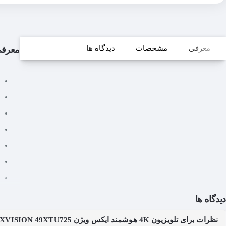
معرفی
مشخصات
دیدگاه ها
معرف
دیدگاه ها
نظرات برای تلویزیون 4K هوشمند ایکس ویژن LED TV 4K XVISION 49XTU725 سایز 49 اینچ