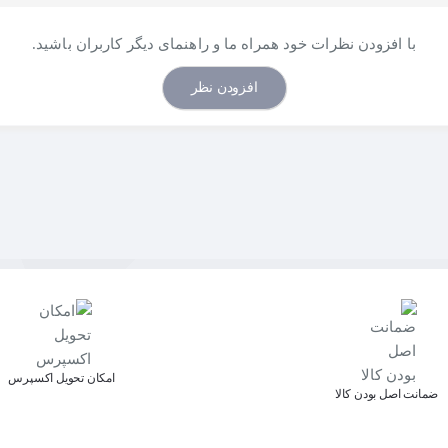
داراي قابليت WIFI Screen Mirror و WIFI Direct
با افزودن نظرات خود همراه ما و راهنمای دیگر کاربران باشید.
افزودن نظر
اﻣﮑﺎن ﺗﺤﻮﯾﻞ اﮐﺴﭙﺮس
ﺿﻤﺎﻧﺖ اﺻﻞ ﺑﻮدن ﮐﺎﻟﺎ