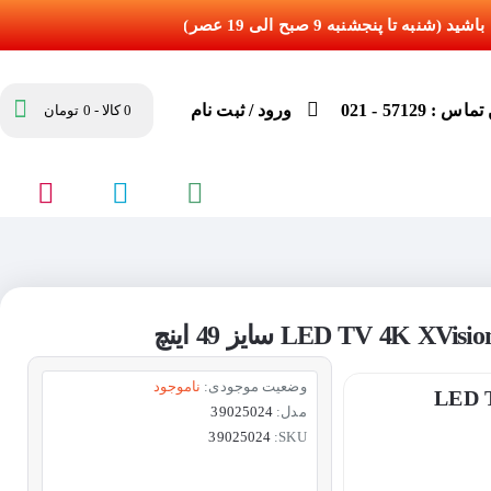
س : 57129 - 021
ورود / ثبت نام
0 کالا - 0 تومان
وضعیت موجودی:
ناموجود
LED TV 4K XVi
مدل:
39025024
39025024
SKU: