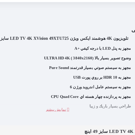
ی
تلویزیون 4K هوشمند ایکس ویژن LED TV 4K XVision 49XTU725 سایز 49 اینچ
مجهز به پنل LED با درجه كيفي +A
وضوح تصوير بسيار بالا (ULTRA HD 4K ( 3840x2160
مجهز به سيستم صوتي بسيار قدرتمند Pure Sound
مجهز به HDR 10 بر روي پورت USB
مجهز به سيستم عامل اندرويد ورژن 6
مجهز به پردازنده چهار هسته اي CPU Quad Core
طراحي بسيار باريك و زيبا
داراي تيونر ديجيتال داخلي DVB-T2
قابليت پخش صداي دالبي Dolby