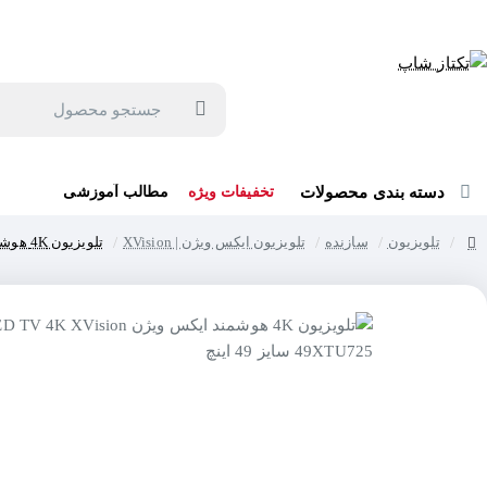
جهت مشاوره و خرید می توانید با شماره 57129-021 تماس بگیرید یا در بله یا روبیکا با شماره 09121759502 در ارتباط باشید (شنبه تا پنجشنبه 9 صبح الی 19 عصر)
جستجو
محصول
دسته بندی محصولات
تخفیفات ویژه
مطالب آموزشی
تلویزیون
سازنده
تلویزیون ایکس ویژن | XVision
تلویزیون 4K هوشمند ایکس ویژن LED TV 4K XVision 49XTU725 سایز 49 اینچ
home