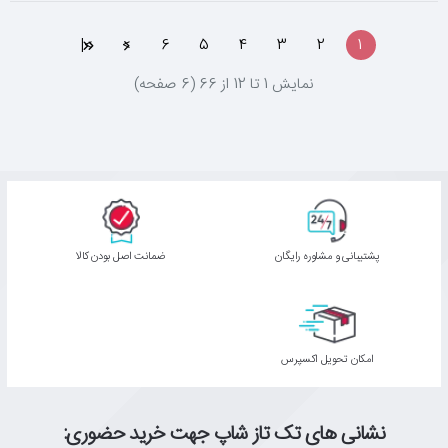
>|
>
6
5
4
3
2
1
نمايش 1 تا 12 از 66 (6 صفحه)
پشتیبانی و مشاوره رایگان
ﺿﻤﺎﻧﺖ اﺻﻞ ﺑﻮدن ﮐﺎﻟﺎ
اﻣﮑﺎن ﺗﺤﻮﯾﻞ اﮐﺴﭙﺮس
نشانی های تک تاز شاپ جهت خرید حضوری: