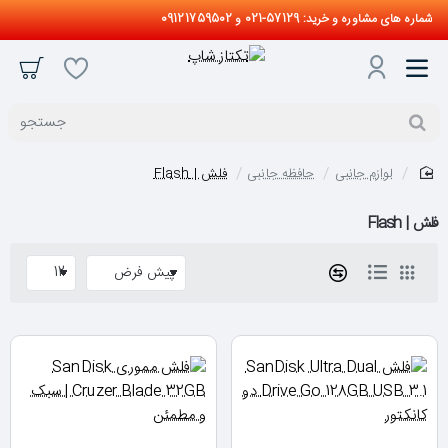
شماره های مشاوره و خرید: 57129-021 و 09121759502
جستجو
لوازم جانبی
حافظه جانبی
فلش | Flash
home
فلش | Flash