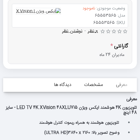
وضعیت موجودی:
ناموجود
مدل:
65553565
65553565
SKU:
0 نظر
-
نوشتن نظر
گارانتی
مادیران 24 ماه
معرفی
مشخصات
دیدگاه ها
معرفی
تلویزیون 4K هوشمند ایکس ویژن LED TV 4K XVision 48XLU715 - سایز
48 اینچ
تلویزیون هوشمند به همراه ریموت كنترل هوشمند
وضوح تصویر بالا: ULTRA HD)3840 x 2160)