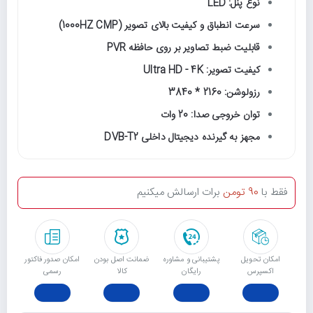
نوع پنل: LED
سرعت انطباق و كیفیت بالای تصویر (1000HZ CMP)
قابلیت ضبط تصاویر بر روی حافظه PVR
کیفیت تصویر: Ultra HD - 4K
رزولوشن: 2160 * 3840
توان خروجی صدا: 20 وات
مجهز به گیرنده دیجیتال داخلی DVB-T2
فقط با
90 تومن
برات ارسالش میکنیم
امکان تحویل
پشتیبانی و مشاوره
ﺿﻤﺎﻧﺖ اﺻﻞ ﺑﻮدن
امکان صدور فاکتور
اکسپرس
رایگان
ﮐﺎﻟﺎ
رسمی