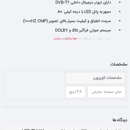
دارای تیونر دیجیتال داخلی DVB-T2
مجهز به پانل LED با درجه كیفی +A
سرعت انطباق و كیفیت بسیار بالای تصویر (1000HZ CMP)
سیستم صوتی فراگیر dts و DOLBY
دارای قابلیت WIFI , LAN, dlna
قابلیت پخش تصویر، موزیك و فیلم از روی حافظه USB
قابلیت ضبط برنامه های تلویزیونی PVR
مشخصات
مجهز به ماشین زمان(Time Shift)
قابلیت استفاده بصورت مانیتور (D-SUB 15pin)
مشخصات تلویزیون
قابلیت نمایش عكس با فرمت : ,JPEG,JPG,PNG,BMP
سایز صفحه نمایش
48 اینچ
قابلیت پخش صدا با فرمت:WMA,MP3,WAV
قابلیت پخش تصویر با
فرمت:MKV,MPEG,MPG,MP4,MOV,DAT,VOB,FLV,3GP,AVI,ASF,
WMV
دیدگاه ها