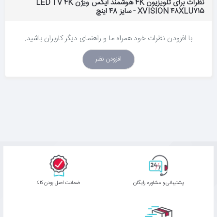
نظرات برای تلویزیون 4K هوشمند ایکس ویژن LED TV 4K
XVISION 48XLU715 - سایز 48 اینچ
با افزودن نظرات خود همراه ما و راهنمای دیگر کاربران باشید.
افزودن نظر
پشتیبانی و مشاوره رایگان
ﺿﻤﺎﻧﺖ اﺻﻞ ﺑﻮدن ﮐﺎﻟﺎ