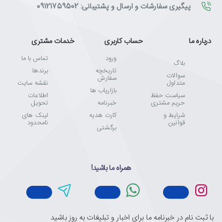
پیگیری سفارشات و ارسال و پشتیبانی: 09121759502
درباره ما
حساب کاربری
خدمات مشتری
ورود
تماس با ما
بلاگ
تاریخچه
برندها
سوالات
سفارش
متداول
نقشه سایت
بازاریاب ها
سیاست حفظ
اطلاعات
حریم مشتری
خبرنامه
تحویل
شرایط و
کارت هدیه
لینک های
قوانین
نامحدود
برگشتی
همراه ما باشید!
با ثبت نام در خبرنامه ما برای اخبار و تبلیغات به روز باشید