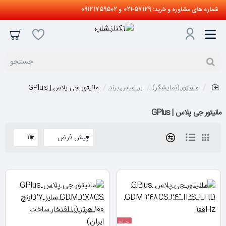
شماره های مشاوره و خرید: 57129-021 و 09121759502
جستجو
مانیتور (نمایشگر)
بر اساس برند
مانیتور جی پلاس | GPlus
home
مانیتور جی پلاس | GPlus
حراج