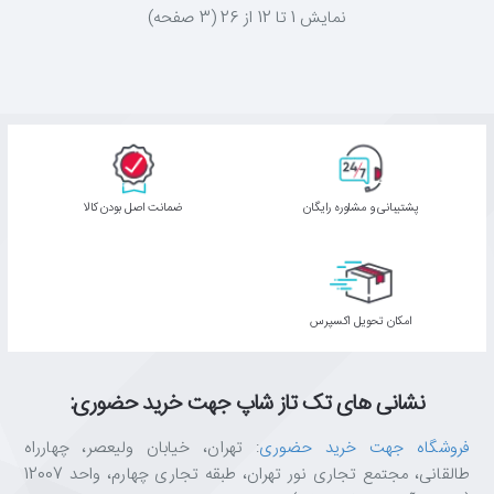
نمايش 1 تا 12 از 26 (3 صفحه)
پشتیبانی و مشاوره رایگان
ﺿﻤﺎﻧﺖ اﺻﻞ ﺑﻮدن ﮐﺎﻟﺎ
اﻣﮑﺎن ﺗﺤﻮﯾﻞ اﮐﺴﭙﺮس
نشانی های تک تاز شاپ جهت خرید حضوری:
فروشگاه جهت خرید حضوری
: تهران، خیابان ولیعصر، چهارراه
طالقانی، مجتمع تجاری نور تهران، طبقه تجاری چهارم، واحد 12007