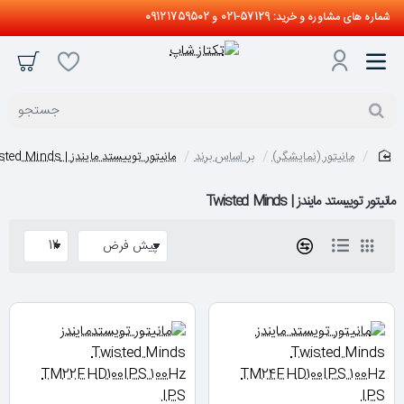
شماره های مشاوره و خرید: 57129-021 و 09121759502
جستجو
مانیتور (نمایشگر)
بر اساس برند
مانیتور توییستد مایندز | Twisted Minds
home
مانیتور توییستد مایندز | Twisted Minds