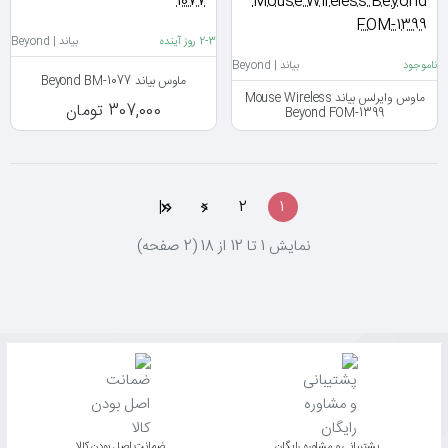
2-3 روز آینده
بیاند | Beyond
ناموجود
بیاند | Beyond
ماوس بیاند Beyond BM-1077
ماوس وایرلس بیاند Mouse Wireless
307,000 تومان
Beyond FOM-1399
>|
>
2
1
نمايش 1 تا 12 از 18 (2 صفحه)
پشتیبانی و مشاوره رایگان
ﺿﻤﺎﻧﺖ اﺻﻞ ﺑﻮدن ﮐﺎﻟﺎ