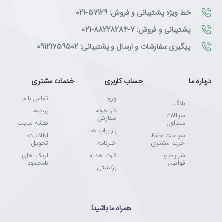
خط ویژه پشتیبانی و فروش: 57129-021
پشتیبانی و فروش: 7-88228284-021
پیگیری سفارشات و ارسال و پشتیبانی: 09121759502
درباره ما
حساب کاربری
خدمات مشتری
ورود
تماس با ما
بلاگ
تاریخچه
برندها
سوالات
سفارش
متداول
نقشه سایت
بازاریاب ها
سیاست حفظ
اطلاعات
حریم مشتری
خبرنامه
تحویل
شرایط و
کارت هدیه
لینک های
قوانین
نامحدود
برگشتی
همراه ما باشید!