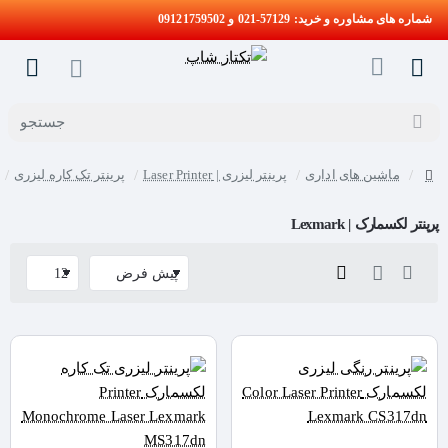
شماره های مشاوره و خرید: 57129-021 و 09121759502
جستجو
ماشین های اداری
پرینتر لیزری | Laser Printer
پرینتر تک کاره لیزری
home
پرینتر لکسمارک | Lexmark