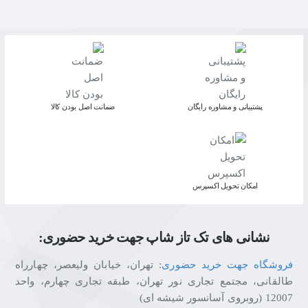
پشتیبانی و مشاوره رایگان
ﺿﻤﺎﻧﺖ اﺻﻞ ﺑﻮدن ﮐﺎﻟﺎ
اﻣﮑﺎن ﺗﺤﻮﯾﻞ اﮐﺴﭙﺮس
نشانی های تک تاز شاپ جهت خرید حضوری:
فروشگاه جهت خرید حضوری
: تهران، خیابان ولیعصر، چهارراه
طالقانی، مجتمع تجاری نور تهران، طبقه تجاری چهارم، واحد
12007 (روبروی آسانسور شیشه ای)