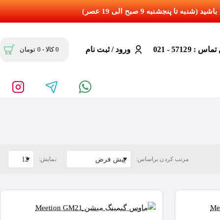
س : 57129 - 021
ورود / ثبت نام
0 کالا - 0 تومان
مرتب کردن براساس:
نمایش: