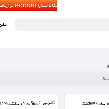
تلفن تما
کالا