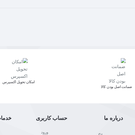
اﻣﮑﺎن ﺗﺤﻮﯾﻞ اﮐﺴﭙﺮس
ﺿﻤﺎﻧﺖ اﺻﻞ ﺑﻮدن ﮐﺎﻟﺎ
درباره ما
حساب کاربری
خدما
ورود