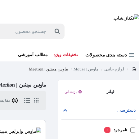
جهت مشاوره و خرید می توانید با شماره 57129-021 تماس بگیرید یا در بله یا روبیکا با شماره 09121759502 در ارتباط باشید (شنبه تا پنجشنبه 9 صبح الی 19 عصر)
جستجو
محصول
دسته بندی محصولات
تخفیفات ویژه
مطالب آموزشی
لوازم جانبی
ماوس | Mouse
ماوس میشن | Meetion
home
ماوس میشن | Meetion
فیلتر
بازنشانی
مقایسه 
دسترسی
ناموجود
8