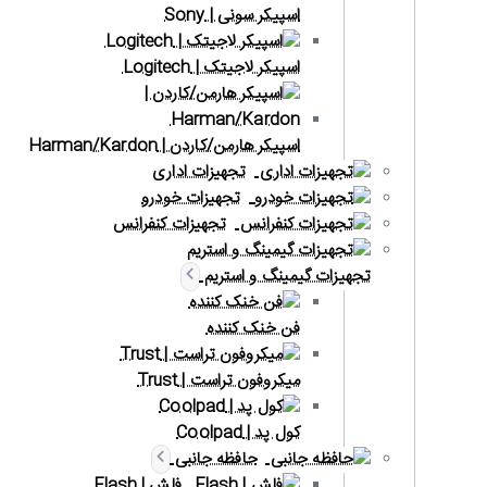
اسپیکر سونی | Sony
اسپیکر لاجیتک | Logitech
اسپیکر هارمن/کاردن | Harman/Kardon
تجهیزات اداری
تجهیزات خودرو
تجهیزات کنفرانس
تجهیزات گیمینگ و استریم
فن خنک کننده
میکروفون تراست | Trust
کول پد | Coolpad
حافظه جانبی
فلش | Flash