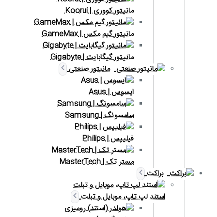
مانیتور کووری | Koorui
مانیتور گیم مکس | GameMax
مانیتور گیگابایت | Gigabyte
مانیتور صنعتی
ایسوس | Asus
سامسونگ | Samsung
فیلیپس | Philips
مستر تک | MasterTech
براکت
استند لپ تاپ، موبایل و تبلت