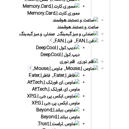
مموری کارت | Memory Card
ساعت و دستبند هوشمند
صندلی و میز گیمینگ
فن | FAN
دیپ کول | DeepCool
قلم نوری
ماوس | Mouse
فاطر | Fater
ماوس ای فورتک | A4Tech
ماوس ایکس پی جی | XPG
ماوس بیاند | Beyond