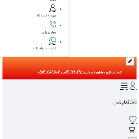
ورود / ثبت نام
تماس با ما
ارتباط در واستاپ
شماره های مشاوره و خرید: 57129-021 و 09121759502