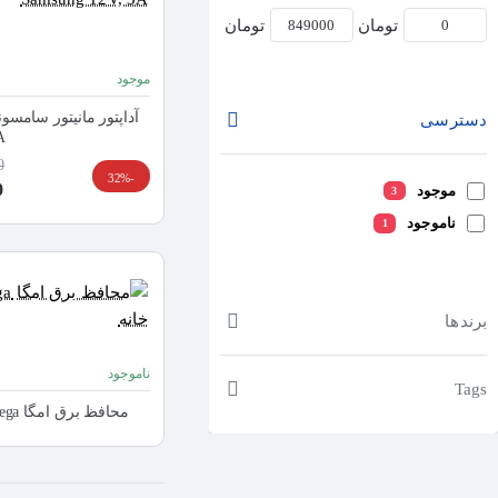
تومان
تومان
موجود
دسترسی
A
0
-32%
0
موجود
3
ناموجود
1
برندها
ناموجود
Tags
محافظ برق امگا Omega آنالوگ دو زمانه 5 خانه