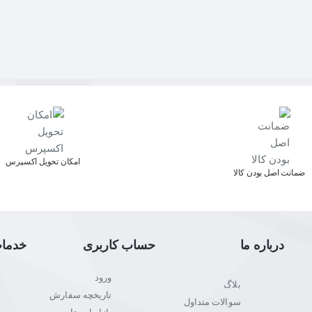
اﻣﮑﺎن ﺗﺤﻮﯾﻞ اﮐﺴﭙﺮس
ﺿﻤﺎﻧﺖ اﺻﻞ ﺑﻮدن ﮐﺎﻟﺎ
درباره ما
حساب کاربری
خدما
ورود
بلاگ
تاریخچه سفارش
سوالات متداول