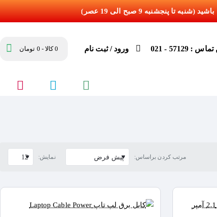
س : 57129 - 021
ورود / ثبت نام
0 کالا - 0 تومان
مرتب کردن براساس:
نمایش: