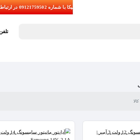
تلفن تما
گ
الا