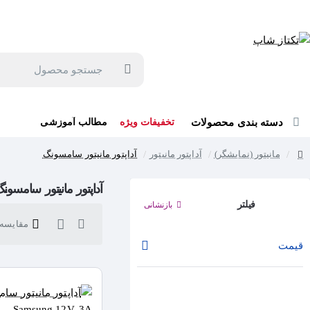
جهت مشاوره و خرید می توانید با شماره 57129-021 تماس بگیرید یا در بله یا روبیکا با شماره 09121759502 در ارتباط باشید (شنبه تا پنجشنبه 9 صبح الی 19 عصر)
جستجو
محصول
دسته بندی محصولات
تخفیفات ویژه
مطالب آموزشی
مانیتور (نمایشگر)
آداپتور مانیتور
آداپتور مانیتور سامسونگ
home
آداپتور مانیتور سامسون
فیلتر
بازنشانی
مقایسه ک
قیمت