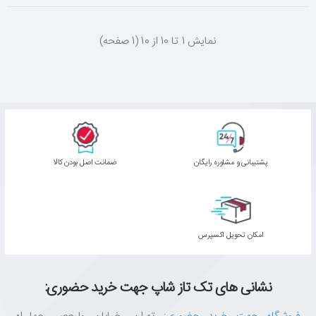
نمايش 1 تا 10 از 10 (1 صفحه)
پشتیبانی و مشاوره رایگان
ﺿﻤﺎﻧﺖ اﺻﻞ ﺑﻮدن ﮐﺎﻟﺎ
اﻣﮑﺎن ﺗﺤﻮﯾﻞ اﮐﺴﭙﺮس
نشانی های تک تاز شاپ جهت خرید حضوری: