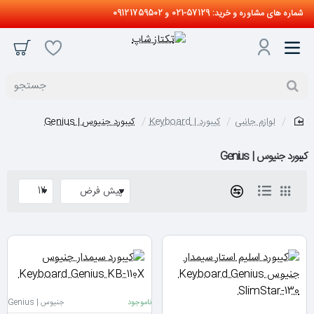
شماره های مشاوره و خرید: 57129-021 و 09121759502
جستجو
لوازم جانبی
کیبورد | Keyboard
کیبورد جنیوس | Genius
home
کیبورد جنیوس | Genius
ناموجود
جنیوس | Genius