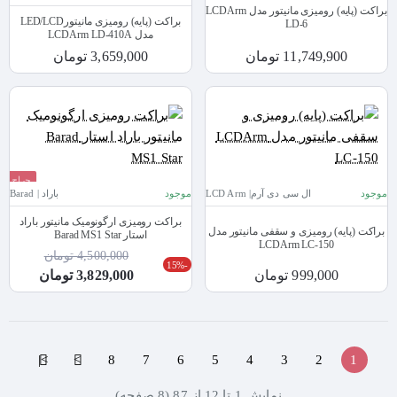
براکت (پایه) رومیزی مانیتور مدل LCDArm
براکت (پایه) رومیزی مانیتورLED/LCD
LD-6
مدل LCDArm LD-410A
11,749,900 تومان
3,659,000 تومان
حراج
موجود
ال سی دی آرم| LCD Arm
موجود
باراد | Barad
براکت رومیزی ارگونومیک مانیتور باراد
براکت (پایه) رومیزی و سقفی مانیتور مدل
استار Barad MS1 Star
LCDArm LC-150
4,500,000 تومان
-15%
999,000 تومان
3,829,000 تومان
>|
>
8
7
6
5
4
3
2
1
نمايش 1 تا 12 از 87 (8 صفحه)