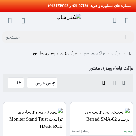
شماره های مشاوره و خرید: 57129-021 و 09121759502
جستجو
براکت
براکت مانیتور
براکت (پایه) رومیزی مانیتور
home
براکت (پایه) رومیزی مانیتور
موجود
برساد | Bersad