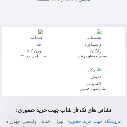
پشتیبانی و مشاوره رایگان
ﺿﻤﺎﻧﺖ اﺻﻞ ﺑﻮدن ﮐﺎﻟﺎ
اﻣﮑﺎن ﺗﺤﻮﯾﻞ اﮐﺴﭙﺮس
نشانی های تک تاز شاپ جهت خرید حضوری:
فروشگاه جهت خرید حضوری
: تهران، خیابان ولیعصر، چهارراه