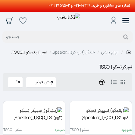
شماره های مشاوره و خرید: 57129-021 و 09121759502
جستجو
لوازم جانبی
بلندگو (اسپیکر) | Speaker
اسپیکر تسکو | TSCO
home
اسپیکر تسکو | TSCO
ناموجود
تسکو | TSCO
ناموجود
تسکو | TSCO