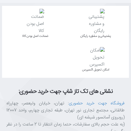
پشتیبانی و مشاوره رایگان
ﺿﻤﺎﻧﺖ اﺻﻞ ﺑﻮدن ﮐﺎﻟﺎ
اﻣﮑﺎن ﺗﺤﻮﯾﻞ اﮐﺴﭙﺮس
نشانی های تک تاز شاپ جهت خرید حضوری:
فروشگاه جهت خرید حضوری
: تهران، خیابان ولیعصر، چهارراه
طالقانی، مجتمع تجاری نور تهران، طبقه تجاری چهارم، واحد 12007
(روبروی آسانسور شیشه ای)
(به علت حجم بالای سفارشات، حتما زمان انتظار تا 2 ساعت را در نظر