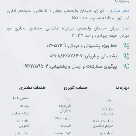
بگیرید.)
دفتر مرکزی
: تهران، خیابان ولیعصر، چهارراه طالقانی، مجتمع اداری
نور تهران، طبقه سوم، واحد 1509
انبار
: تهران، خیابان ولیعصر، چهارراه طالقانی، مجتمع تجاری نور
تهران، طبقه چهارم ، واحد 12037
خط ویژه پشتیبانی و فروش: 57129-021
پشتیبانی و فروش: 7-88228284-021
پیگیری سفارشات و ارسال و پشتیبانی: 09121759502
درباره ما
حساب کاربری
خدمات مشتری
ورود
تماس با ما
بلاگ
تاریخچه
برندها
سوالات
سفارش
متداول
نقشه سایت
بازاریاب ها
سیاست حفظ
اطلاعات
حریم مشتری
خبرنامه
تحویل
شرایط و
کارت هدیه
لینک های