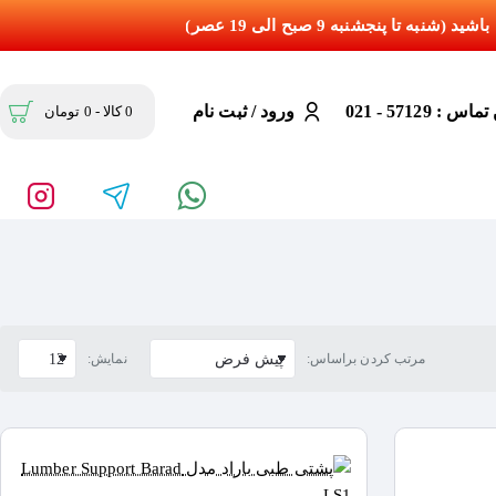
س : 57129 - 021
ورود / ثبت نام
0 کالا - 0 تومان
مرتب کردن براساس:
نمایش: