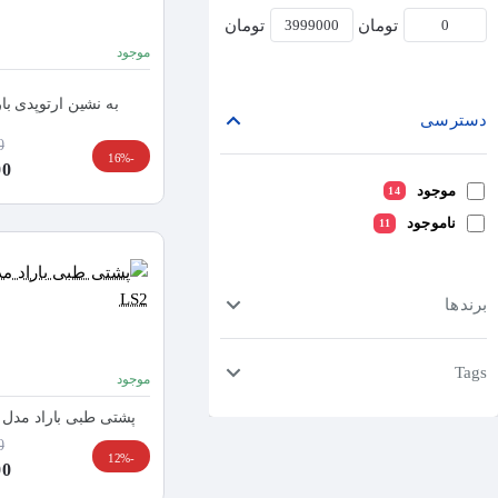
تومان
تومان
موجود
به نشین ارتوپدی باراد ار
دسترسی
0
-16%
000
موجود
14
ناموجود
11
برندها
Tags
موجود
پشتی طبی باراد مدل اکسیژن  LS2
0
-12%
000