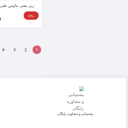
زیر مچی ماوس طبی باراد arad WR3
-18%
0
>
3
2
1
پشتیبانی و مشاوره رایگان