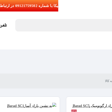
تلفن تما
کالا
حراج