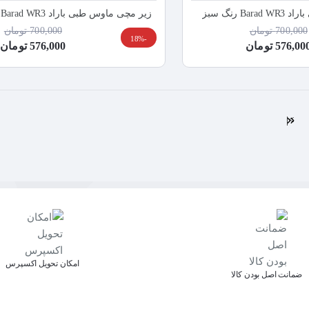
B رنگ سبز
زیر مچی ماوس طبی باراد Barad WR3 رنگ صورتی
700,000 تومان
700,000 تومان
-18%
576,00 تومان
576,000 تومان
>|
اﻣﮑﺎن ﺗﺤﻮﯾﻞ اﮐﺴﭙﺮس
ﺿﻤﺎﻧﺖ اﺻﻞ ﺑﻮدن ﮐﺎﻟﺎ