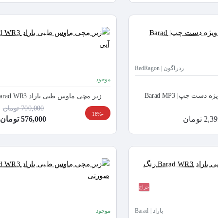
ردراگون | RedRagon
موجود
ست چپ| Barad MP3
زیر مچی ماوس طبی باراد Barad WR3 رنگ آبی
700,000 تومان
-18%
 تومان
576,000 تومان
حراج
باراد | Barad
موجود