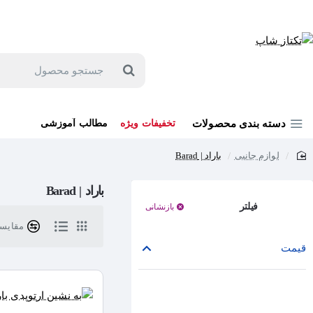
جهت مشاوره و خرید می توانید با شماره 57129-021 تماس بگیرید یا در بله یا روبیکا با شماره 09121759502 در ارتباط باشید (شنبه تا پنجشنبه 9 صبح الی 19 عصر)
جستجو
محصول
دسته بندی محصولات
تخفیفات ویژه
مطالب آموزشی
لوازم جانبی
باراد | Barad
home
باراد | Barad
فیلتر
بازنشانی
مقایسه 
قیمت