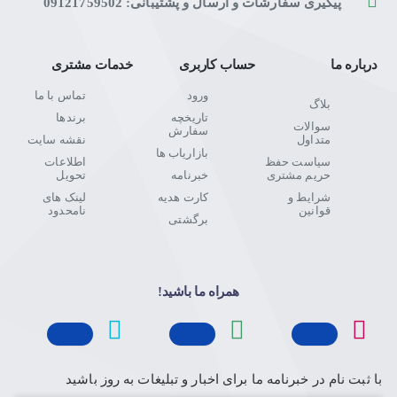
پیگیری سفارشات و ارسال و پشتیبانی: 09121759502
درباره ما
حساب کاربری
خدمات مشتری
ورود
تماس با ما
بلاگ
تاریخچه
برندها
سوالات
سفارش
متداول
نقشه سایت
بازاریاب ها
سیاست حفظ
اطلاعات
حریم مشتری
خبرنامه
تحویل
شرایط و
کارت هدیه
لینک های
قوانین
نامحدود
برگشتی
همراه ما باشید!
با ثبت نام در خبرنامه ما برای اخبار و تبلیغات به روز باشید