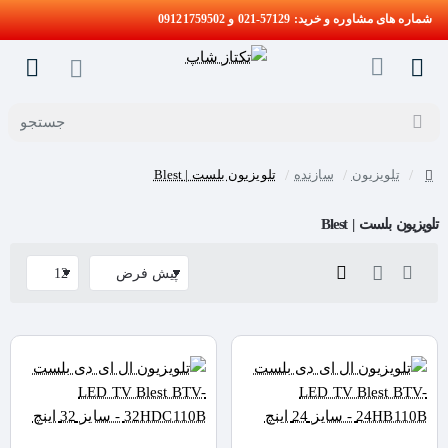
شماره های مشاوره و خرید: 57129-021 و 09121759502
جستجو
تلویزیون
سازنده
تلویزیون بلست | Blest
home
تلویزیون بلست | Blest