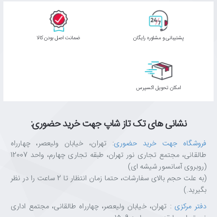
پشتیبانی و مشاوره رایگان
ﺿﻤﺎﻧﺖ اﺻﻞ ﺑﻮدن ﮐﺎﻟﺎ
اﻣﮑﺎن ﺗﺤﻮﯾﻞ اﮐﺴﭙﺮس
نشانی های تک تاز شاپ جهت خرید حضوری:
فروشگاه جهت خرید حضوری
: تهران، خیابان ولیعصر، چهارراه
طالقانی، مجتمع تجاری نور تهران، طبقه تجاری چهارم، واحد 12007
(روبروی آسانسور شیشه ای)
(به علت حجم بالای سفارشات، حتما زمان انتظار تا 2 ساعت را در نظر
بگیرید.)
دفتر مرکزی
: تهران، خیابان ولیعصر، چهارراه طالقانی، مجتمع اداری