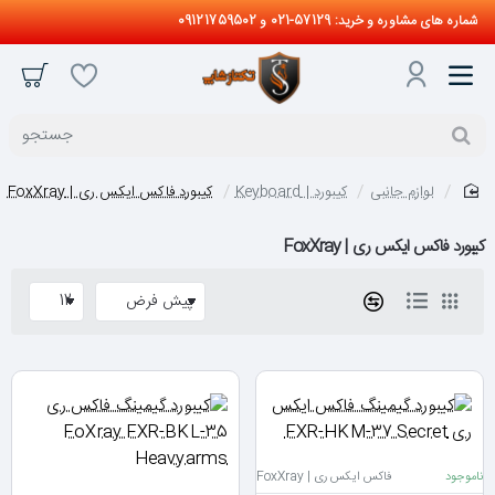
شماره های مشاوره و خرید: 57129-021 و 09121759502
جستجو
لوازم جانبی
کیبورد | Keyboard
کیبورد فاکس ایکس ری | FoxXray
home
کیبورد فاکس ایکس ری | FoxXray
ناموجود
فاکس ایکس ری | FoxXray