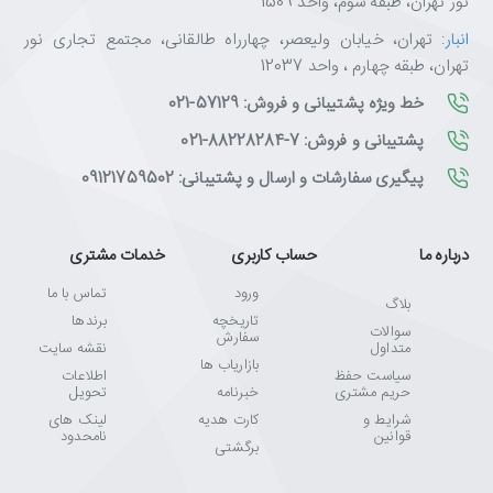
نور تهران، طبقه سوم، واحد 1509
انبار
: تهران، خیابان ولیعصر، چهارراه طالقانی، مجتمع تجاری نور
تهران، طبقه چهارم ، واحد 12037
خط ویژه پشتیبانی و فروش: 57129-021
پشتیبانی و فروش: 7-88228284-021
پیگیری سفارشات و ارسال و پشتیبانی: 09121759502
درباره ما
حساب کاربری
خدمات مشتری
ورود
تماس با ما
بلاگ
تاریخچه
برندها
سوالات
سفارش
متداول
نقشه سایت
بازاریاب ها
سیاست حفظ
اطلاعات
حریم مشتری
خبرنامه
تحویل
شرایط و
کارت هدیه
لینک های
قوانین
نامحدود
برگشتی