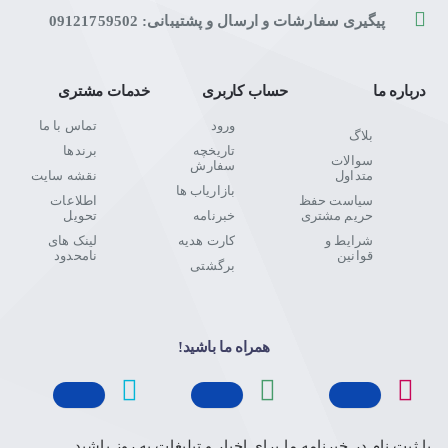
پیگیری سفارشات و ارسال و پشتیبانی: 09121759502
درباره ما
حساب کاربری
خدمات مشتری
ورود
تماس با ما
بلاگ
تاریخچه
برندها
سوالات
سفارش
متداول
نقشه سایت
بازاریاب ها
سیاست حفظ
اطلاعات
حریم مشتری
خبرنامه
تحویل
شرایط و
کارت هدیه
لینک های
قوانین
نامحدود
برگشتی
همراه ما باشید!
با ثبت نام در خبرنامه ما برای اخبار و تبلیغات به روز باشید