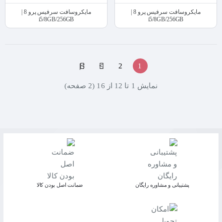
مایکروسافت سرفیس پرو 8 |
مایکروسافت سرفیس پرو 8 |
i5/8GB/256GB
i5/8GB/256GB
>|
>
2
1
نمايش 1 تا 12 از 16 (2 صفحه)
پشتیبانی و مشاوره رایگان
ﺿﻤﺎﻧﺖ اﺻﻞ ﺑﻮدن ﮐﺎﻟﺎ