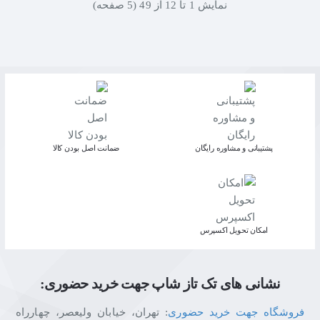
نمايش 1 تا 12 از 49 (5 صفحه)
پشتیبانی و مشاوره رایگان
ﺿﻤﺎﻧﺖ اﺻﻞ ﺑﻮدن ﮐﺎﻟﺎ
اﻣﮑﺎن ﺗﺤﻮﯾﻞ اﮐﺴﭙﺮس
نشانی های تک تاز شاپ جهت خرید حضوری:
فروشگاه جهت خرید حضوری
: تهران، خیابان ولیعصر، چهارراه