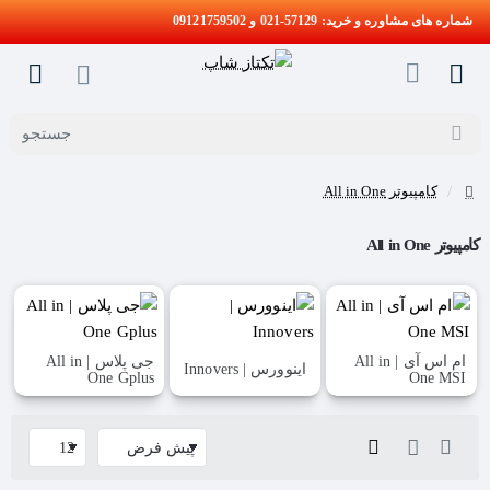
شماره های مشاوره و خرید: 57129-021 و 09121759502
جستجو
کامپیوتر All in One
home
کامپیوتر All in One
ام اس آی | All in
جی پلاس | All in
اینوورس | Innovers
One Gplus
One MSI