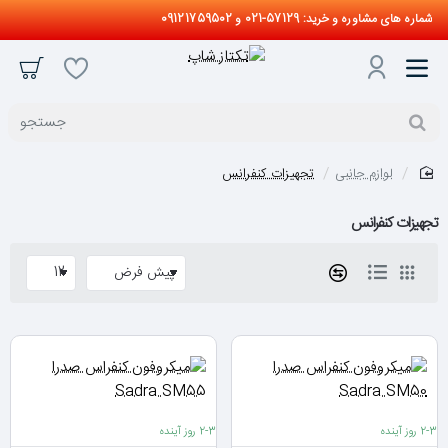
شماره های مشاوره و خرید: 57129-021 و 09121759502
جستجو
لوازم جانبی
تجهیزات کنفرانس
home
تجهیزات کنفرانس
2-3 روز آینده
2-3 روز آینده