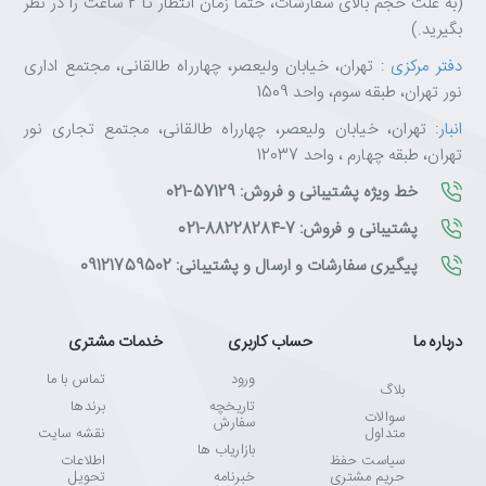
(به علت حجم بالای سفارشات، حتما زمان انتظار تا 2 ساعت را در نظر
بگیرید.)
دفتر مرکزی
: تهران، خیابان ولیعصر، چهارراه طالقانی، مجتمع اداری
نور تهران، طبقه سوم، واحد 1509
انبار
: تهران، خیابان ولیعصر، چهارراه طالقانی، مجتمع تجاری نور
تهران، طبقه چهارم ، واحد 12037
خط ویژه پشتیبانی و فروش: 57129-021
پشتیبانی و فروش: 7-88228284-021
پیگیری سفارشات و ارسال و پشتیبانی: 09121759502
درباره ما
حساب کاربری
خدمات مشتری
ورود
تماس با ما
بلاگ
تاریخچه
برندها
سوالات
سفارش
متداول
نقشه سایت
بازاریاب ها
سیاست حفظ
اطلاعات
حریم مشتری
خبرنامه
تحویل