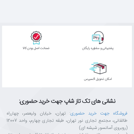
پشتیبانی و مشاوره رایگان
ﺿﻤﺎﻧﺖ اﺻﻞ ﺑﻮدن ﮐﺎﻟﺎ
اﻣﮑﺎن ﺗﺤﻮﯾﻞ اﮐﺴﭙﺮس
نشانی های تک تاز شاپ جهت خرید حضوری:
فروشگاه جهت خرید حضوری
: تهران، خیابان ولیعصر، چهارراه
طالقانی، مجتمع تجاری نور تهران، طبقه تجاری چهارم، واحد 12007
(روبروی آسانسور شیشه ای)