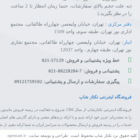
(به علت حجم بالای سفارشات، حتما زمان انتظار تا 2 ساعت
را در نظر بگیرید.)
دفتر مرکزی
: تهران، خیابان ولیعصر، چهارراه طالقانی، مجتمع
اداری نور تهران، طبقه سوم، واحد 1509
انبار
: تهران، خیابان ولیعصر، چهارراه طالقانی، مجتمع تجاری
نور تهران، طبقه چهارم ، واحد 12037
خط ویژه پشتیبانی و فروش: 57129-021
پشتیبانی و فروش: 7-88228284-021
پیگیری سفارشات و ارسال و پشتیبانی: 09121759502
فروشگاه اینترنتی تکتاز شاپ
فروشگاه اینترنتی تکتازشاپ از سال 1384 شروع به فعال
را به مشتریان عزیز خود ارائه بدیم و با ارائه برندهای معتبر و دارای گارنتی های 
خدمات را در زمینه فروش و ارسال محصولات به سراسر ایران به شما ارائه دهیم. از 
کلیه حقوق نزد تکتاز شاپ محفوظ است . طراحی و توسعه سایت : opencart.ir