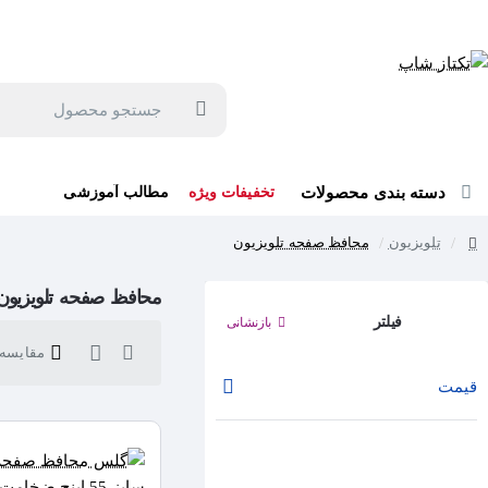
جهت مشاوره و خرید می توانید با شماره 57129-021 تماس بگیرید یا در بله یا روبیکا با شماره 09121759502 در ارتباط باشید (شنبه تا پنجشنبه 9 صبح الی 19 عصر)
جستجو
محصول
دسته بندی محصولات
تخفیفات ویژه
مطالب آموزشی
تلویزیون
محافظ صفحه تلویزیون
home
محافظ صفحه تلویزیون
فیلتر
بازنشانی
مقایسه ک
قیمت