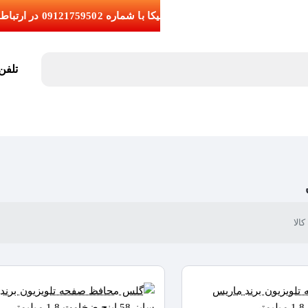
تلفن تما
الا