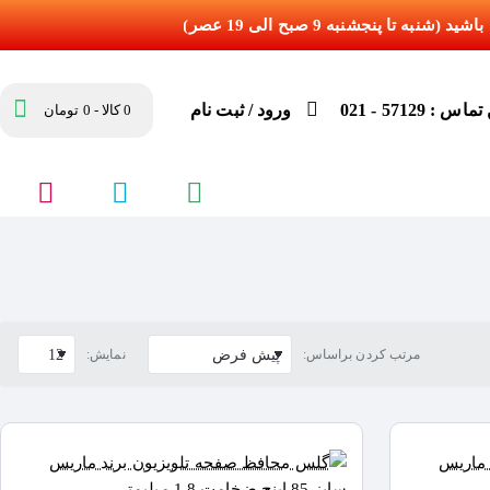
س : 57129 - 021
ورود / ثبت نام
0 کالا - 0 تومان
مرتب کردن براساس:
نمایش: