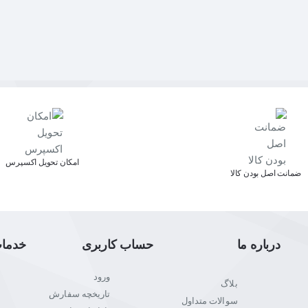
اﻣﮑﺎن ﺗﺤﻮﯾﻞ اﮐﺴﭙﺮس
ﺿﻤﺎﻧﺖ اﺻﻞ ﺑﻮدن ﮐﺎﻟﺎ
درباره ما
حساب کاربری
خدما
ورود
بلاگ
تاریخچه سفارش
سوالات متداول