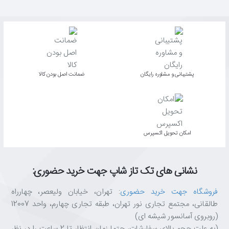
پشتیبانی و مشاوره رایگان
ﺿﻤﺎﻧﺖ اﺻﻞ ﺑﻮدن ﮐﺎﻟﺎ
اﻣﮑﺎن ﺗﺤﻮﯾﻞ اﮐﺴﭙﺮس
نشانی های تک تاز شاپ جهت خرید حضوری:
فروشگاه جهت خرید حضوری
: تهران، خیابان ولیعصر، چهارراه
طالقانی، مجتمع تجاری نور تهران، طبقه تجاری چهارم، واحد 12007
(روبروی آسانسور شیشه ای)
(به علت حجم بالای سفارشات، حتما زمان انتظار تا 2 ساعت را در نظر