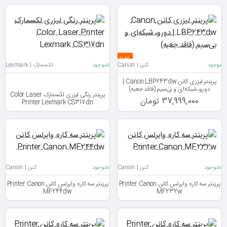
جدید
موجود
کنن | Canon
ناموجود
لکسمارک | Lexmark
پرینتر لیزری کانن Canon LBP243dw |
دورو، شبکه‌ای و بی‌سیم (فاقد جعبه)
پرینتر رنگی لیزری لکسمارک Color Laser
37,999,000 تومان
Printer Lexmark CS317dn
ناموجود
کنن | Canon
ناموجود
کنن | Canon
پرینتر سه کاره وایرلس کانن Printer Canon
پرینتر سه کاره وایرلس کانن Printer Canon
MF244dw
MF232w