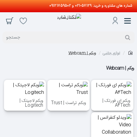
شماره های مشاوره و خرید: 57129-021 و 09121759502
جستجو
لوازم جانبی
وبکم | Webcam
home
وبکم | Webcam
وبکم ای فورتک |
وبکم لاجیتک |
وبکم تراست | Trust
Logitech
A4Tech