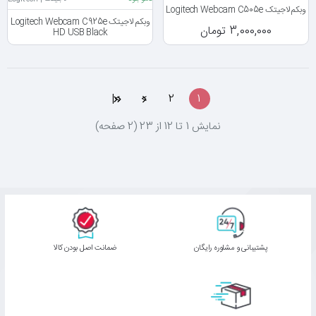
وبکم لاجیتک Logitech Webcam C505e
وبکم لاجیتک Logitech Webcam C925e
3,000,000 تومان
HD USB Black
>|
>
2
1
نمايش 1 تا 12 از 23 (2 صفحه)
پشتیبانی و مشاوره رایگان
ﺿﻤﺎﻧﺖ اﺻﻞ ﺑﻮدن ﮐﺎﻟﺎ