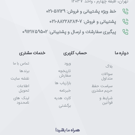
تهران، طبقه چهارم ، واحد 12037
خط ویژه پشتیبانی و فروش: 57129-021
پشتیبانی و فروش: 7-88228284-021
پیگیری سفارشات و ارسال و پشتیبانی: 09121759502
درباره ما
حساب کاربری
خدمات مشتری
ورود
تماس با ما
بلاگ
تاریخچه
برندها
سوالات
سفارش
متداول
نقشه سایت
بازاریاب ها
سیاست حفظ
اطلاعات
حریم مشتری
خبرنامه
تحویل
شرایط و
کارت هدیه
لینک های
قوانین
نامحدود
برگشتی
همراه ما باشید!