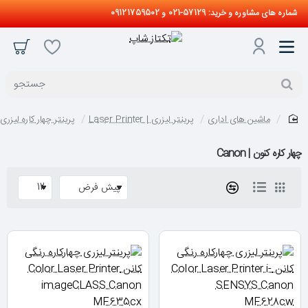
شماره های مشاوره و خرید: 57129-021 و 09121759502
جستجو
ماشین های اداری
پرینتر لیزری | Laser Printer
پرینتر چهار کاره لیزری
home
چهار کاره کنون | Canon