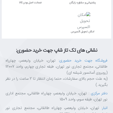
پشتیبانی و مشاوره رایگان
ﺿﻤﺎﻧﺖ اﺻﻞ ﺑﻮدن ﮐﺎﻟﺎ
اﻣﮑﺎن ﺗﺤﻮﯾﻞ اﮐﺴﭙﺮس
نشانی های تک تاز شاپ جهت خرید حضوری:
فروشگاه جهت خرید حضوری
: تهران، خیابان ولیعصر، چهارراه
طالقانی، مجتمع تجاری نور تهران، طبقه تجاری چهارم، واحد 12007
(روبروی آسانسور شیشه ای)
(به علت حجم بالای سفارشات، حتما زمان انتظار تا 2 ساعت را در نظر
بگیرید.)
دفتر مرکزی
: تهران، خیابان ولیعصر، چهارراه طالقانی، مجتمع اداری
نور تهران، طبقه سوم، واحد 1509
انبار
: تهران، خیابان ولیعصر، چهارراه طالقانی، مجتمع تجاری نور