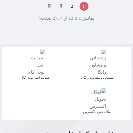
>|
>
2
1
نمايش 1 تا 12 از 14 (2 صفحه)
پشتیبانی و مشاوره رایگان
ﺿﻤﺎﻧﺖ اﺻﻞ ﺑﻮدن ﮐﺎﻟﺎ
اﻣﮑﺎن ﺗﺤﻮﯾﻞ اﮐﺴﭙﺮس