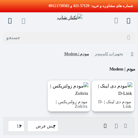
شماره های مشاوره و خرید: 57129-021 و 09121759502
جستجو
تجهیزات کامپیوتر
مودم | Modem
home
مودم | Modem
مودم دی لینک | D-
مودم زولتریکس |
Zoltrix
Link