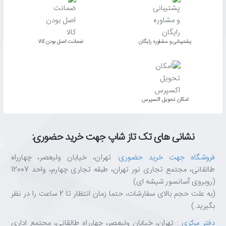
پشتیبانی و مشاوره رایگان
ﺿﻤﺎﻧﺖ اﺻﻞ ﺑﻮدن ﮐﺎﻟﺎ
اﻣﮑﺎن ﺗﺤﻮﯾﻞ اﮐﺴﭙﺮس
نشانی های تک تاز شاپ جهت خرید حضوری:
فروشگاه جهت خرید حضوری
: تهران، خیابان ولیعصر، چهارراه
طالقانی، مجتمع تجاری نور تهران، طبقه تجاری چهارم، واحد 12007
(روبروی آسانسور شیشه ای)
(به علت حجم بالای سفارشات، حتما زمان انتظار تا 2 ساعت را در نظر
بگیرید.)
دفتر مرکزی
: تهران، خیابان ولیعصر، چهارراه طالقانی، مجتمع اداری