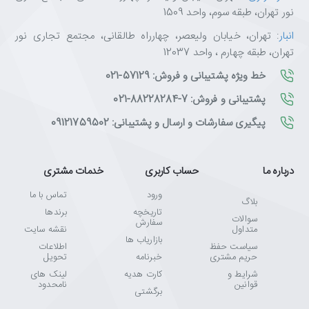
نور تهران، طبقه سوم، واحد 1509
انبار
: تهران، خیابان ولیعصر، چهارراه طالقانی، مجتمع تجاری نور
تهران، طبقه چهارم ، واحد 12037
خط ویژه پشتیبانی و فروش: 57129-021
پشتیبانی و فروش: 7-88228284-021
پیگیری سفارشات و ارسال و پشتیبانی: 09121759502
درباره ما
حساب کاربری
خدمات مشتری
ورود
تماس با ما
بلاگ
تاریخچه
برندها
سوالات
سفارش
متداول
نقشه سایت
بازاریاب ها
سیاست حفظ
اطلاعات
حریم مشتری
خبرنامه
تحویل
شرایط و
کارت هدیه
لینک های
قوانین
نامحدود
برگشتی