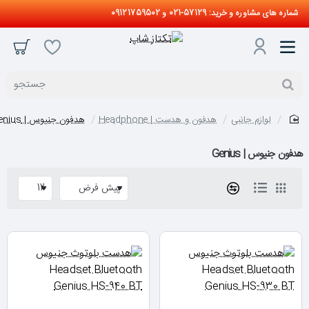
شماره های مشاوره و خرید: 57129-021 و 09121759502
جستجو
لوازم جانبی
هدفون و هدست | Headphone
هدفون جنیوس | Genius
home
هدفون جنیوس | Genius