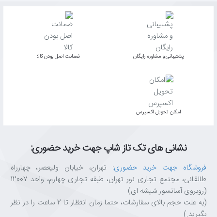
پشتیبانی و مشاوره رایگان
ﺿﻤﺎﻧﺖ اﺻﻞ ﺑﻮدن ﮐﺎﻟﺎ
اﻣﮑﺎن ﺗﺤﻮﯾﻞ اﮐﺴﭙﺮس
نشانی های تک تاز شاپ جهت خرید حضوری:
فروشگاه جهت خرید حضوری
: تهران، خیابان ولیعصر، چهارراه
طالقانی، مجتمع تجاری نور تهران، طبقه تجاری چهارم، واحد 12007
(روبروی آسانسور شیشه ای)
(به علت حجم بالای سفارشات، حتما زمان انتظار تا 2 ساعت را در نظر
بگیرید.)