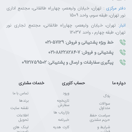
دفتر مرکزی
: تهران، خیابان ولیعصر، چهارراه طالقانی، مجتمع اداری
نور تهران، طبقه سوم، واحد 1509
انبار
: تهران، خیابان ولیعصر، چهارراه طالقانی، مجتمع تجاری نور
تهران، طبقه چهارم ، واحد 12037
خط ویژه پشتیبانی و فروش: 57129-021
پشتیبانی و فروش: 7-88228284-021
پیگیری سفارشات و ارسال و پشتیبانی: 09121759502
درباره ما
حساب کاربری
خدمات مشتری
ورود
تماس با ما
بلاگ
تاریخچه
برندها
سوالات
سفارش
متداول
نقشه سایت
بازاریاب ها
سیاست حفظ
اطلاعات
حریم مشتری
خبرنامه
تحویل
شرایط و
کارت هدیه
لینک های
قوانین
نامحدود