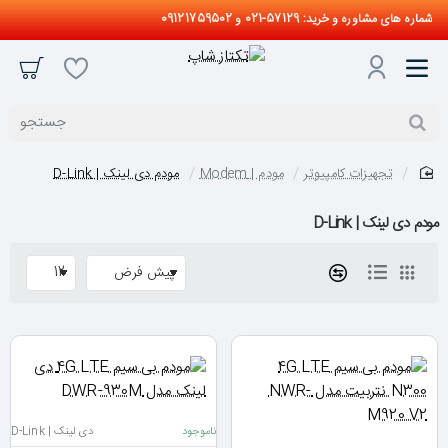
شماره های مشاوره و خرید: 57129-021 و 09121759502
جستجو
تجهیزات کامپیوتر
مودم | Modem
مودم دی لینک | D-Link
home
مودم دی لینک | D-Link
ناموجود
دی لینک | D-Link