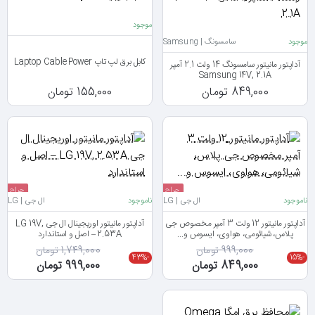
موجود
موجود
سامسونگ | Samsung
کابل برق لپ تاپ Laptop Cable Power
آداپتور مانیتور سامسونگ 14 ولت 2.1 آمپر
Samsung 14V, 2.1A
849,000 تومان
155,000 تومان
حراج
حراج
ناموجود
ال جی | LG
ناموجود
ال جی | LG
آداپتور مانیتور 12 ولت 3 آمپر مخصوص جی
آداپتور مانیتور اوریجینال ال جی LG 19V,
پلاس، شیائومی، هواوی، ایسوس و...
2.53A – اصل و استاندارد
999,000 تومان
1,749,000 تومان
-43%
-15%
849,000 تومان
999,000 تومان