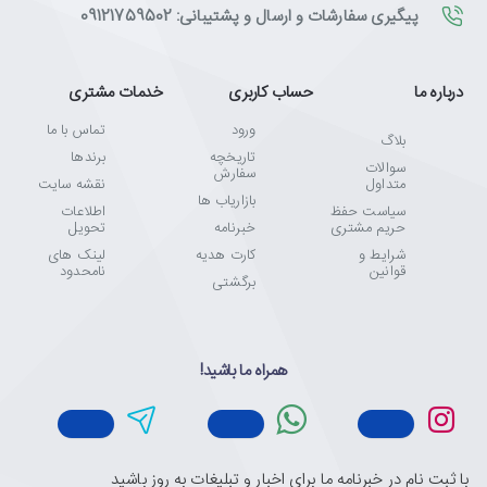
پیگیری سفارشات و ارسال و پشتیبانی: 09121759502
درباره ما
حساب کاربری
خدمات مشتری
ورود
تماس با ما
بلاگ
تاریخچه
برندها
سوالات
سفارش
متداول
نقشه سایت
بازاریاب ها
سیاست حفظ
اطلاعات
حریم مشتری
خبرنامه
تحویل
شرایط و
کارت هدیه
لینک های
قوانین
نامحدود
برگشتی
همراه ما باشید!
با ثبت نام در خبرنامه ما برای اخبار و تبلیغات به روز باشید