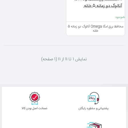
ناموجود
محافظ برق امگا Omega آنالوگ دو زمانه 5
خانه
نمايش 1 تا 11 از 11 (1 صفحه)
پشتیبانی و مشاوره رایگان
ﺿﻤﺎﻧﺖ اﺻﻞ ﺑﻮدن ﮐﺎﻟﺎ