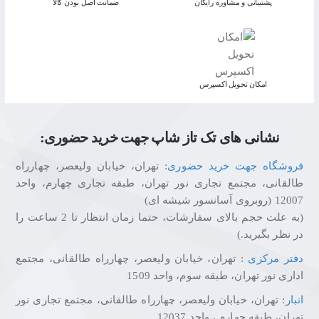
پشتیبانی و مشاوره رایگان
ﺿﻤﺎﻧﺖ اﺻﻞ ﺑﻮدن ﮐﺎﻟﺎ
اﻣﮑﺎن ﺗﺤﻮﯾﻞ اﮐﺴﭙﺮس
نشانی های تک تاز شاپ جهت خرید حضوری:
فروشگاه جهت خرید حضوری
: تهران، خیابان ولیعصر، چهارراه
طالقانی، مجتمع تجاری نور تهران، طبقه تجاری چهارم، واحد
12007 (روبروی آسانسور شیشه ای)
(به علت حجم بالای سفارشات، حتما زمان انتظار تا 2 ساعت را
در نظر بگیرید.)
دفتر مرکزی
: تهران، خیابان ولیعصر، چهارراه طالقانی، مجتمع
اداری نور تهران، طبقه سوم، واحد 1509
انبار
: تهران، خیابان ولیعصر، چهارراه طالقانی، مجتمع تجاری نور
تهران، طبقه چهارم ، واحد 12037