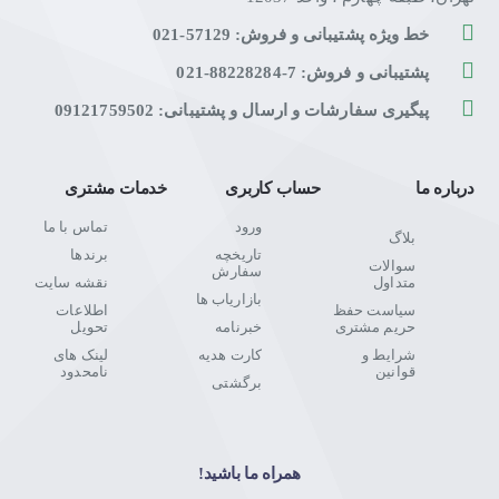
خط ویژه پشتیبانی و فروش: 57129-021
پشتیبانی و فروش: 7-88228284-021
پیگیری سفارشات و ارسال و پشتیبانی: 09121759502
درباره ما
حساب کاربری
خدمات مشتری
ورود
تماس با ما
بلاگ
تاریخچه
برندها
سوالات
سفارش
متداول
نقشه سایت
بازاریاب ها
سیاست حفظ
اطلاعات
حریم مشتری
خبرنامه
تحویل
شرایط و
کارت هدیه
لینک های
قوانین
نامحدود
برگشتی
همراه ما باشید!