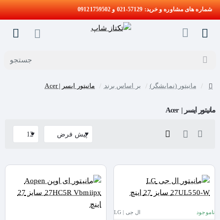
شماره های مشاوره و خرید: 57129-021 و 09121759502
جستجو
مانیتور (نمایشگر)
بر اساس برند
مانیتور ایسر | Acer
home
مانیتور ایسر | Acer
ناموجود
ال جی | LG