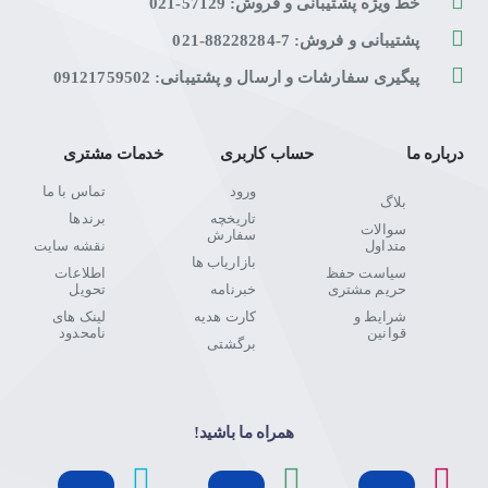
خط ویژه پشتیبانی و فروش: 57129-021
پشتیبانی و فروش: 7-88228284-021
پیگیری سفارشات و ارسال و پشتیبانی: 09121759502
درباره ما
حساب کاربری
خدمات مشتری
ورود
تماس با ما
بلاگ
تاریخچه
برندها
سوالات
سفارش
متداول
نقشه سایت
بازاریاب ها
سیاست حفظ
اطلاعات
حریم مشتری
خبرنامه
تحویل
شرایط و
کارت هدیه
لینک های
قوانین
نامحدود
برگشتی
همراه ما باشید!