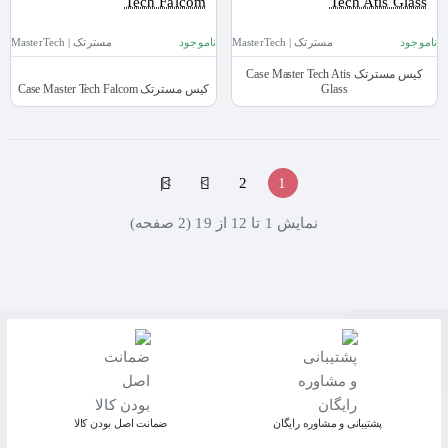
ناموجود
مسترتک | MasterTech
ناموجود
مسترتک | MasterTech
کیس مسترتک Case Master Tech Atis
Glass
کیس مسترتک Case Master Tech Falcom
>|
>
2
1
نمايش 1 تا 12 از 19 (2 صفحه)
پشتیبانی و مشاوره رایگان
ﺿﻤﺎﻧﺖ اﺻﻞ ﺑﻮدن ﮐﺎﻟﺎ