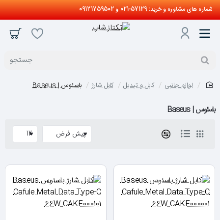
شماره های مشاوره و خرید: 57129-021 و 09121759502
جستجو
لوازم جانبی
کابل و تبدیل
کابل شارژ
باسئوس | Baseus
home
باسئوس | Baseus