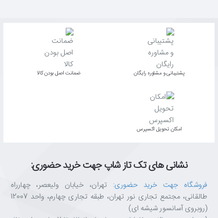
پشتیبانی و مشاوره رایگان
ﺿﻤﺎﻧﺖ اﺻﻞ ﺑﻮدن ﮐﺎﻟﺎ
اﻣﮑﺎن ﺗﺤﻮﯾﻞ اﮐﺴﭙﺮس
نشانی های تک تاز شاپ جهت خرید حضوری:
فروشگاه جهت خرید حضوری
: تهران، خیابان ولیعصر، چهارراه
طالقانی، مجتمع تجاری نور تهران، طبقه تجاری چهارم، واحد 12007
(روبروی آسانسور شیشه ای)