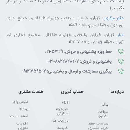
(به علت حجم بالای سفارشات، حتما زمان انتظار تا 2 ساعت را در نظر
بگیرید.)
دفتر مرکزی
: تهران، خیابان ولیعصر، چهارراه طالقانی، مجتمع اداری
نور تهران، طبقه سوم، واحد 1509
انبار
: تهران، خیابان ولیعصر، چهارراه طالقانی، مجتمع تجاری نور
تهران، طبقه چهارم ، واحد 12037
خط ویژه پشتیبانی و فروش: 57129-021
پشتیبانی و فروش: 7-88228284-021
پیگیری سفارشات و ارسال و پشتیبانی: 09121759502
درباره ما
حساب کاربری
خدمات مشتری
ورود
تماس با ما
بلاگ
تاریخچه
برندها
سوالات
سفارش
متداول
نقشه سایت
بازاریاب ها
سیاست حفظ
اطلاعات
حریم مشتری
خبرنامه
تحویل