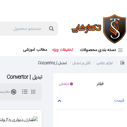
جهت مشاوره و خرید می توانید با شماره 57129-021 تماس بگیرید یا در بله یا روبیکا با شماره 09121759502 در ارتباط باشید (شنبه تا پنجشنبه 9 صبح الی 19 عصر)
جستجو
محصول
دسته بندی محصولات
تخفیفات ویژه
مطالب آموزشی
لوازم جانبی
کابل و تبدیل
تبدیل | Convertor
home
تبدیل | Convertor
فیلتر
بازنشانی
مقایسه 
قیمت