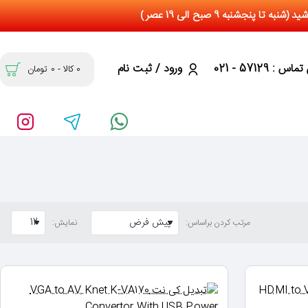
س : 57129 - 021
ورود / ثبت نام
0 کالا - 0 تومان
مرتب کردن براساس:
نمایش: