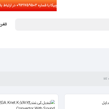
تلفن تما
کالا