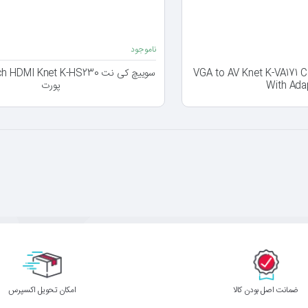
ناموجود
 VGA to AV Knet K-VA171 Convertor
With Ada
پورت
ﺿﻤﺎﻧﺖ اﺻﻞ ﺑﻮدن ﮐﺎﻟﺎ
اﻣﮑﺎن ﺗﺤﻮﯾﻞ اﮐﺴﭙﺮس