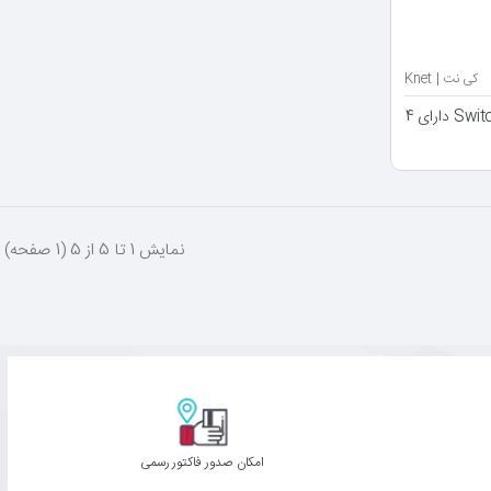
کی نت | Knet
سوییچ کی نت Switch HDMI Knet K-HS230 دارای 4
نمايش 1 تا 5 از 5 (1 صفحه)
امکان صدور فاکتور رسمی