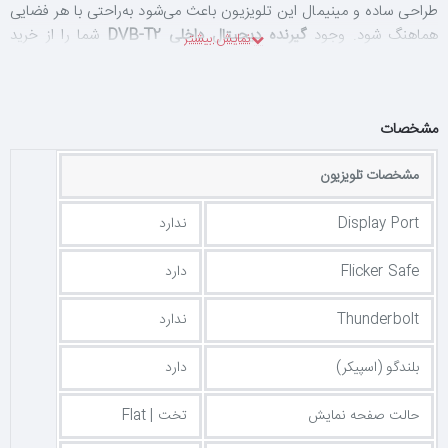
طراحی ساده و مینیمال این تلویزیون باعث می‌شود به‌راحتی با هر فضایی
هماهنگ شود. وجود
گیرنده دیجیتال داخلی DVB-T2
شما را از خرید
دستگاه جداگانه بی‌نیاز می‌کند و امکان دریافت شبکه‌های دیجیتال داخلی
با کیفیت مناسب را فراهم می‌سازد.
تلویزیون صنام SLE-24M115 با
دو اسپیکر داخلی 2 واتی
، صدایی شفاف و
مشخصات
قابل قبول برای فضاهای کوچک ارائه می‌دهد. همچنین تنوع درگاه‌ها
شامل
2 پورت HDMI، 2 پورت USB، ورودی AV و VGA
این امکان را
مشخصات تلویزیون
می‌دهد که دستگاه‌های مختلفی مثل گیرنده، کنسول بازی، فلش مموری یا
کامپیوتر را به‌راحتی به تلویزیون متصل کنید.
Display Port
ندارد
اگر به‌دنبال یک تلویزیون
غیرهوشمند، ساده، بادوام و اقتصادی
هستید که
Flicker Safe
دارد
نیازهای روزمره شما را بدون پیچیدگی برطرف کند، این مدل از صنام
انتخابی مطمئن و منطقی محسوب می‌شود.
Thunderbolt
ندارد
بلندگو (اسپیکر)
دارد
ویژگی‌های کلیدی تلویزیون صنام SLE-24M115
✅ سایز
24 اینچ
مناسب فضاهای کوچک
حالت صفحه نمایش
تخت | Flat
✅ رزولوشن
HD (1366×768)
با کیفیت تصویر مطلوب