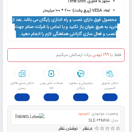
مجهز به فناوری Time Shift
ابعاد VESA (پیچ پشت): 200 * 100 میلیمتر
محصول فوق دارای نصب و راه اندازی رایگان می باشد. بعد از
خرید به هیچ عنوان باز نکنید و با تماس با شرکت صنام جهت
نصب و فعال سازی گارانتی هماهنگی لازم را انجام دهید.
فقط با
199 تومن
برات ارسالش میکنیم
امکان تحویل
پشتیبانی و مشاوره
ﺿﻤﺎﻧﺖ اﺻﻞ ﺑﻮدن
امکان صدور فاکتور
اکسپرس
رایگان
ﮐﺎﻟﺎ
رسمی
وضعیت موجودی:
ناموجود
مدل:
SLE-24M115
0 نظر
-
نوشتن نظر