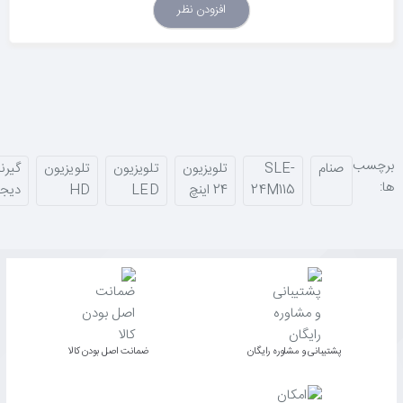
افزودن نظر
برچسب
صنام
SLE-
تلویزیون
تلویزیون
تلویزیون
گیرن
ها:
24M115
24 اینچ
LED
HD
دیجی
پشتیبانی و مشاوره رایگان
ﺿﻤﺎﻧﺖ اﺻﻞ ﺑﻮدن ﮐﺎﻟﺎ