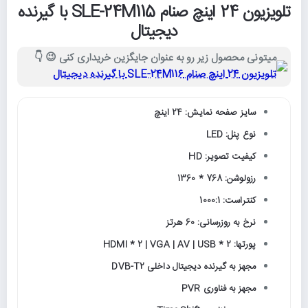
تلویزیون 24 اینچ صنام SLE-24M115 با گیرنده
دیجیتال
میتونی محصول زیر رو به عنوان جایگزین خریداری کنی 😉 👇
تلویزیون 24 اینچ صنام SLE-24M116 با گیرنده دیجیتال
سایز صفحه نمایش: 24 اینچ
نوع پنل: LED
کیفیت تصویر: HD
رزولوشن: 768 * 1360
کنتراست: 1000:1
نرخ به روزرسانی: 60 هرتز
پورتها: HDMI * 2 | VGA | AV | USB * 2
مجهز به گیرنده دیجیتال داخلی DVB-T2
مجهز به فناوری PVR