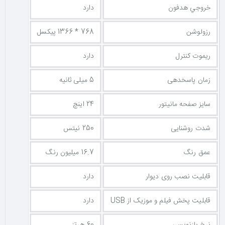
✅ پنل
LED
با مصرف انرژی بهینه
خروجي هدفون
دارد
✅
گیرنده دیجیتال داخلی DVB-T2
✅ دو اسپیکر داخلی با توان خروجی
2×2 وات
رزولوشن
768 * 1366 پیکسل
✅ دارای
2 پورت HDMI و 2 پورت USB
✅ ورودی‌های
AV و VGA
برای اتصال متنوع
ریموت کنترل
دارد
✅ انتخاب اقتصادی و کاربردی برای استفاده روزمره
زمان پاسخدهی
5 میلی ثانیه
چرا از تکتازشاپ خرید کنیم؟
سایز صفحه مانیتور
24 اینچ
تکتازشاپ فقط یک فروشگاه نیست—یه مقصد مطمئن برای عاشقان
شدت روشنایی
250 نیتس
تکنولوژی و انتخاب‌های هوشمندانه‌ست.
با ضمانت اصالت کالا، مشاوره تخصصی، ارسال سریع و پشتیبانی واقعی،
عمق رنگ
16.7 میلیون رنگ
خیالت از خرید راحت باشه.
ما اینجاییم تا تجربه‌ای متفاوت، حرفه‌ای و قابل اعتماد از خرید آنلاین رو
قابلیت نصب روی دیوار
دارد
برات رقم بزنیم. تکتازشاپ یعنی خرید با خیال راحت، انتخاب با اطمینان.
قابلیت پخش فیلم و موزیک از USB
دارد
نرخ بازنویسی
60 هرتز