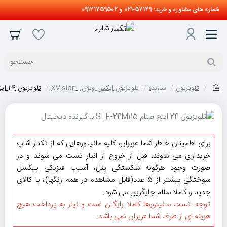
شماره های مشاوره و خرید: 57129-021 و 09121759502
جستجو
تلویزیون
سازنده
تلویزیون ایکس ویژن | XVision
تلویزیون 24 اینچ صنام SLE-24M115 با گیرنده دیجیتال
home
برای اطمینان خاطر شما عزیزان، کلیه مانیتورهایی که از تکتاز شاپ
خریداری می شوند، قبل از خروج از انبار تست می شوند و در
صورت وجود هرگونه شکستگی پنل، آسیب فیزیکی پیکسل
سوختگی بیشتر از 5 عدد(قابل مشاهده در همه رنگها)، با کالای
جدید و کاملا سالم جایگزین می شود.
توجه: تست مانیتورها کاملا رایگان است و نیاز به پرداخت هیچ
هزینه ای از طرف شما عزیزان نمی باشد.