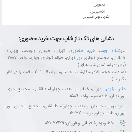
اﻣﮑﺎن ﺗﺤﻮﯾﻞ اﮐﺴﭙﺮس
نشانی های تک تاز شاپ جهت خرید حضوری:
فروشگاه جهت خرید حضوری
: تهران، خیابان ولیعصر، چهارراه
طالقانی، مجتمع تجاری نور تهران، طبقه تجاری چهارم، واحد 12007
(روبروی آسانسور شیشه ای)
(به علت حجم بالای سفارشات، حتما زمان انتظار تا 2 ساعت را در نظر
بگیرید.)
دفتر مرکزی
: تهران، خیابان ولیعصر، چهارراه طالقانی، مجتمع اداری
نور تهران، طبقه سوم، واحد 1509
انبار
: تهران، خیابان ولیعصر، چهارراه طالقانی، مجتمع تجاری نور
تهران، طبقه چهارم ، واحد 12037
خط ویژه پشتیبانی و فروش: 57129-021