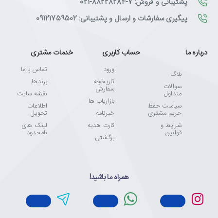
پشتیبانی و فروش: 7-88228284-021
پیگیری سفارشات و ارسال و پشتیبانی: 09121759502
درباره ما
حساب کاربری
خدمات مشتری
ورود
تماس با ما
بلاگ
تاریخچه
برندها
سوالات
سفارش
متداول
نقشه سایت
بازاریاب ها
سیاست حفظ
اطلاعات
حریم مشتری
خبرنامه
تحویل
شرایط و
کارت هدیه
لینک های
قوانین
نامحدود
برگشتی
همراه ما باشید!