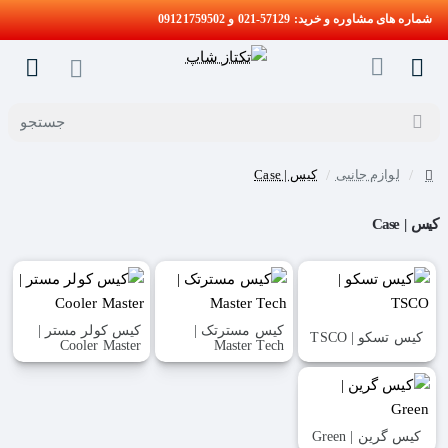
شماره های مشاوره و خرید: 57129-021 و 09121759502
جستجو
لوازم جانبی
کیس | Case
home
کیس | Case
کیس مسترتک |
کیس کولر مستر |
کیس تسکو | TSCO
Cooler Master
Master Tech
کیس گرین | Green