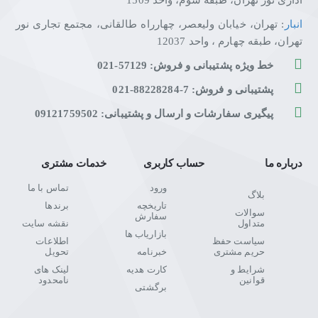
اداری نور تهران، طبقه سوم، واحد 1509
انبار
: تهران، خیابان ولیعصر، چهارراه طالقانی، مجتمع تجاری نور
تهران، طبقه چهارم ، واحد 12037
خط ویژه پشتیبانی و فروش: 57129-021
پشتیبانی و فروش: 7-88228284-021
پیگیری سفارشات و ارسال و پشتیبانی: 09121759502
درباره ما
حساب کاربری
خدمات مشتری
ورود
تماس با ما
بلاگ
تاریخچه
برندها
سوالات
سفارش
متداول
نقشه سایت
بازاریاب ها
سیاست حفظ
اطلاعات
حریم مشتری
خبرنامه
تحویل
شرایط و
کارت هدیه
لینک های
قوانین
نامحدود
برگشتی