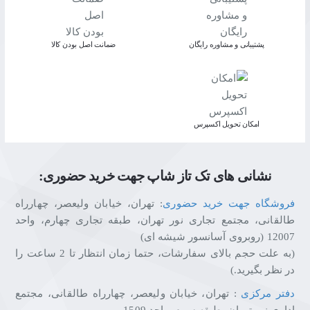
پشتیبانی و مشاوره رایگان
ﺿﻤﺎﻧﺖ اﺻﻞ ﺑﻮدن ﮐﺎﻟﺎ
اﻣﮑﺎن ﺗﺤﻮﯾﻞ اﮐﺴﭙﺮس
نشانی های تک تاز شاپ جهت خرید حضوری:
فروشگاه جهت خرید حضوری
: تهران، خیابان ولیعصر، چهارراه
طالقانی، مجتمع تجاری نور تهران، طبقه تجاری چهارم، واحد
12007 (روبروی آسانسور شیشه ای)
(به علت حجم بالای سفارشات، حتما زمان انتظار تا 2 ساعت را
در نظر بگیرید.)
دفتر مرکزی
: تهران، خیابان ولیعصر، چهارراه طالقانی، مجتمع