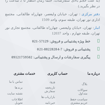
(به علت حجم بالای سفارشات، حتما زمان انتظار تا 2 ساعت را
در نظر بگیرید.)
دفتر مرکزی
: تهران، خیابان ولیعصر، چهارراه طالقانی، مجتمع
اداری نور تهران، طبقه سوم، واحد 1509
انبار
: تهران، خیابان ولیعصر، چهارراه طالقانی، مجتمع تجاری نور
تهران، طبقه چهارم ، واحد 12037
خط ویژه پشتیبانی و فروش: 57129-021
پشتیبانی و فروش: 7-88228284-021
پیگیری سفارشات و ارسال و پشتیبانی: 09121759502
درباره ما
حساب کاربری
خدمات مشتری
ورود
تماس با ما
بلاگ
تاریخچه
برندها
سوالات
سفارش
متداول
نقشه سایت
بازاریاب ها
سیاست حفظ
اطلاعات
حریم مشتری
خبرنامه
تحویل