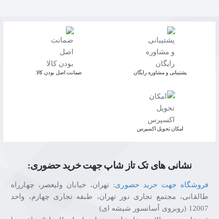
پشتیبانی و مشاوره رایگان
ﺿﻤﺎﻧﺖ اﺻﻞ ﺑﻮدن ﮐﺎﻟﺎ
اﻣﮑﺎن ﺗﺤﻮﯾﻞ اﮐﺴﭙﺮس
نشانی های تک تاز شاپ جهت خرید حضوری:
فروشگاه جهت خرید حضوری
: تهران، خیابان ولیعصر، چهارراه
طالقانی، مجتمع تجاری نور تهران، طبقه تجاری چهارم، واحد
12007 (روبروی آسانسور شیشه ای)