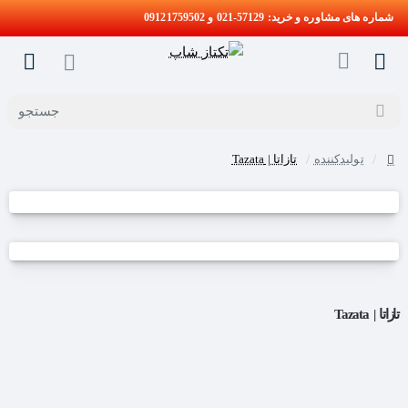
شماره های مشاوره و خرید: 57129-021 و 09121759502
جستجو
تولیدکننده
تازاتا | Tazata
home
تازاتا | Tazata